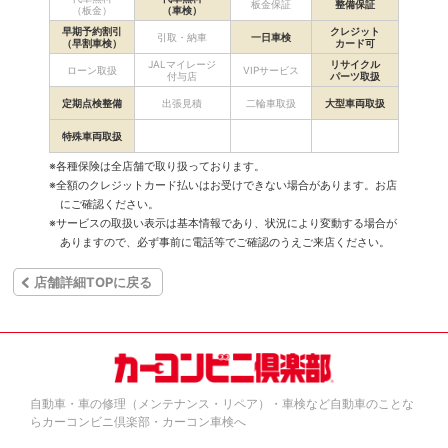
板金保証
整備保証
（板金）
（車検）
早期予約割引
クレジット
引取・納車
一日車検
（早割車検）
カード可
JALマイレージ
リサイクル
ローン取扱
VIPサービス
付与店
パーツ取扱
定期点検整備
出張見積
二輪車取扱
大型車両取扱
特殊車両取扱
※各種保険は全店舗で取り扱っております。
※全額のクレジットカード払いはお受けできない場合があります。お店
にご確認ください。
※サービスの取扱い表示は基本情報であり、状況により変動する場合が
ありますので、必ず事前に電話等でご確認のうえご来店ください。
店舗詳細TOPに戻る
自動車・車の修理（メンテナンス・リペア）・車検など自動車のことな
らカーコンビニ倶楽部・カーコン車検へ