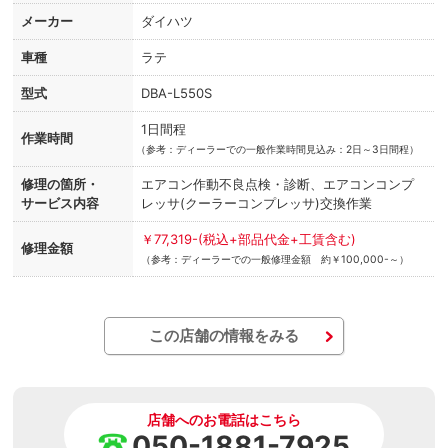
メーカー
ダイハツ
車種
ラテ
型式
DBA-L550S
1日間程
作業時間
（
参考：ディーラーでの一般作業時間見込み：2日～3日間程）
修理の箇所・
エアコン作動不良点検・診断、エアコンコンプ
サービス内容
レッサ(クーラーコンプレッサ)交換作業
￥77,319-(税込+部品代金+工賃含む)
修理金額
（参考：ディーラーでの一般修理金額 約￥100,000-～）
この店舗の情報をみる
店舗へのお電話はこちら
050-1881-7925