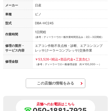
メーカー
日産
車種
ピノ
型式
DBA-HC24S
1日間程
作業時間
（
参考：ディーラーでの一般作業時間見込み：2日～3日間程）
修理の箇所・
エアコン作動不良点検・診断、エアコンコンプ
サービス内容
レッサ(クーラーコンプレッサ)交換作業
￥53,526-(税込+部品代金+工賃含む)
修理金額
（参考：ディーラーでの一般修理金額 約￥100,000-～）
この店舗の情報をみる
店舗へのお電話はこちら
050-1881-7925