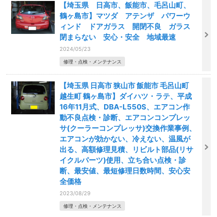
【埼玉県 日高市、飯能市、毛呂山町、
鶴ヶ島市】マツダ アテンザ パワーウ
ィンド ドアガラス 開閉不良 ガラス
閉まらない 安心・安全 地域最速
2024/05/23
修理・点検・メンテナンス
【埼玉県 日高市 狭山市 飯能市 毛呂山町
越生町 鶴ヶ島市】ダイハツ・ラテ、平成
16年11月式、DBA-L550S、エアコン作
動不良点検・診断、エアコンコンプレッ
サ(クーラーコンプレッサ)交換作業事例、
エアコンが効かない、冷えない、温風が
出る、高額修理見積、リビルト部品(リサ
イクルパーツ)使用、立ち合い点検・診
断、最安値、最短修理日数時間、安心安
全価格
2023/08/29
修理・点検・メンテナンス