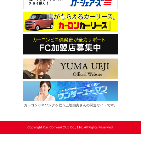
カーコンＣＭソングを歌う上地由真さんの関連サイトです。
Copyright Car Conveni Club Co., Ltd. All Rights Reserved.