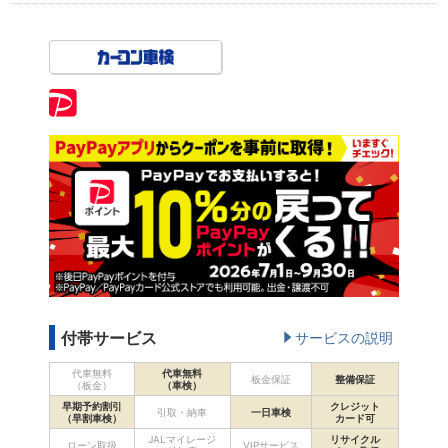
付帯サービス
サービスの説明
代車無料
代車無料
板金保証
整備保証
（板金）
（車検）
早期予約割引
クレジット
引取・納車
一日車検
（早割車検）
カード可
JALマイレージ
リサイクル
ローン取扱
VIPサービス