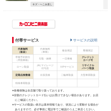
キズ・へこみ直し
付帯サービス
サービスの説明
代車無料
代車無料
板金保証
整備保証
（板金）
（車検）
早期予約割引
クレジット
引取・納車
一日車検
（早割車検）
カード可
JALマイレージ
リサイクル
ローン取扱
VIPサービス
付与店
パーツ取扱
定期点検整備
出張見積
二輪車取扱
大型車両取扱
特殊車両取扱
※各種保険は全店舗で取り扱っております。
※全額のクレジットカード払いはお受けできない場合があります。お店
にご確認ください。
※サービスの取扱い表示は基本情報であり、状況により変動する場合が
ありますので、必ず事前に電話等でご確認のうえご来店ください。