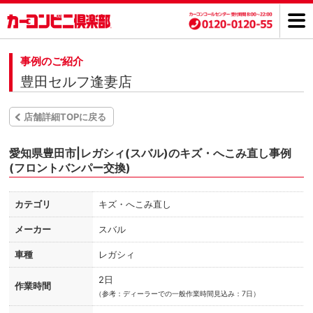
事例のご紹介
豊田セルフ逢妻店
店舗詳細TOPに戻る
愛知県豊田市|レガシィ(スバル)のキズ・へこみ直し事例
(フロントバンパー交換)
カテゴリ
キズ・へこみ直し
メーカー
スバル
車種
レガシィ
2日
作業時間
（
参考：ディーラーでの一般作業時間見込み：7日）