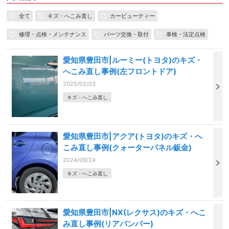
全て
キズ・へこみ直し
カービューティー
修理・点検・メンテナンス
パーツ交換・取付
車検・法定点検
愛知県豊田市|ルーミー(トヨタ)のキズ・
へこみ直し事例(左フロントドア)
2025/02/03
キズ・へこみ直し
愛知県豊田市|アクア(トヨタ)のキズ・へ
こみ直し事例(クォーターパネル鈑金)
2024/09/24
キズ・へこみ直し
愛知県豊田市|NX(レクサス)のキズ・へこ
み直し事例(リアバンパー)