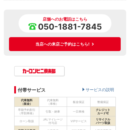
店舗へのお電話はこちら
050-1881-7845
当店への来店ご予約はこちら!
付帯サービス
サービスの説明
代車無料
代車無料
板金保証
整備保証
（板金）
（車検）
早期予約割引
クレジット
引取・納車
一日車検
（早割車検）
カード可
JALマイレージ
リサイクル
ローン取扱
VIPサービス
付与店
パーツ取扱