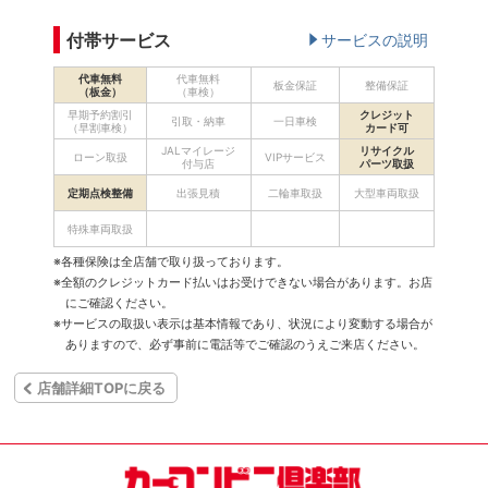
付帯サービス
サービスの説明
代車無料
代車無料
板金保証
整備保証
（板金）
（車検）
早期予約割引
クレジット
引取・納車
一日車検
（早割車検）
カード可
JALマイレージ
リサイクル
ローン取扱
VIPサービス
付与店
パーツ取扱
定期点検整備
出張見積
二輪車取扱
大型車両取扱
特殊車両取扱
※各種保険は全店舗で取り扱っております。
※全額のクレジットカード払いはお受けできない場合があります。お店
にご確認ください。
※サービスの取扱い表示は基本情報であり、状況により変動する場合が
ありますので、必ず事前に電話等でご確認のうえご来店ください。
店舗詳細TOPに戻る