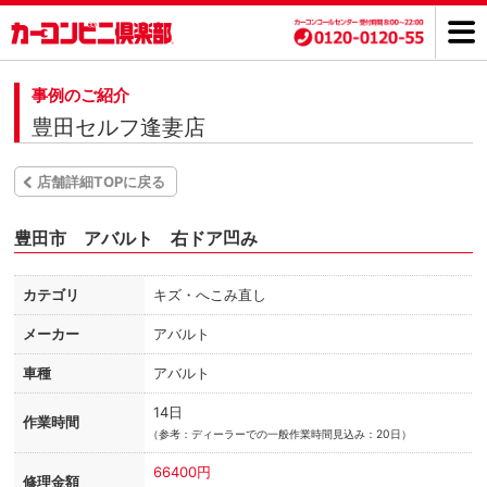
事例のご紹介
豊田セルフ逢妻店
店舗詳細TOPに戻る
豊田市 アバルト 右ドア凹み
カテゴリ
キズ・へこみ直し
メーカー
アバルト
車種
アバルト
14日
作業時間
（
参考：ディーラーでの一般作業時間見込み：20日）
66400円
修理金額