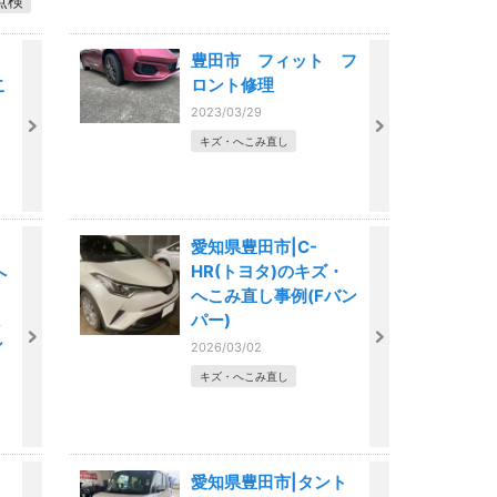
点検
豊田市 フィット フ
こ
ロント修理
2023/03/29
キズ・へこみ直し
愛知県豊田市|C-
へ
HR(トヨタ)のキズ・
へこみ直し事例(Fバン
R
パー)
ン
2026/03/02
キズ・へこみ直し
愛知県豊田市|タント