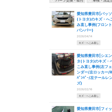
パーツ交換・取付
車検・法定
愛知県豊田市|パッソ
(トヨタ)のキズ・へ
み直し事例(フロント
バンパー)
2026/04/14
キズ・へこみ直し
愛知県豊田市|シエン
タ(トヨタ)のキズ・
こみ直し事例(左フェ
ンダー/左ロッカー/
ﾊﾞﾝﾊﾟｰ/左テールレ
ズ)
2026/02/16
キズ・へこみ直し
愛知県豊田市|フィッ