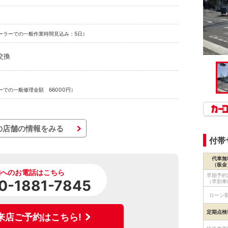
ーラーでの一般作業時間見込み：5日）
交換
での一般修理金額 66000円）
の店舗の情報をみる
付帯
代車無
（板金
舗へのお電話はこちら
早期予約
0-1881-7845
（早割車
ローン
定期点検
来店ご予約はこちら!