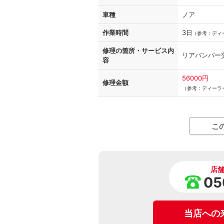
車種
ノア
作業時間
3日
（
参考：ディ
修理の箇所・
サービス内
リアバンパー
容
56000円
修理金額
（参考：ディーラー
こ
店
05
当店への