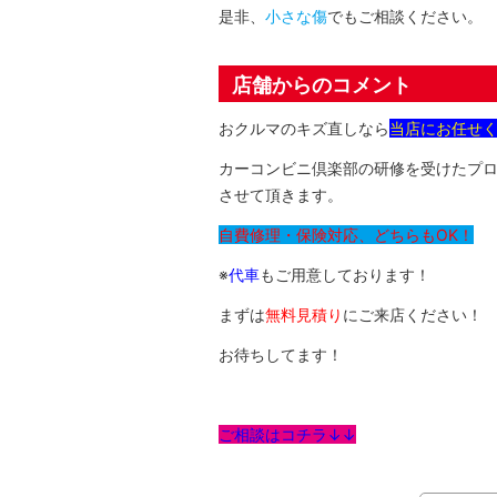
是非、
小さな傷
でもご相談ください。
店舗からのコメント
おクルマのキズ直しなら
当店にお任せ
カーコンビニ倶楽部の研修を受けたプ
させて頂きます。
自費修理・保険対応、どちらもOK！
※
代車
もご用意しております！
まずは
無料見積り
にご来店ください！
お待ちしてます！
ご相談はコチラ↓↓