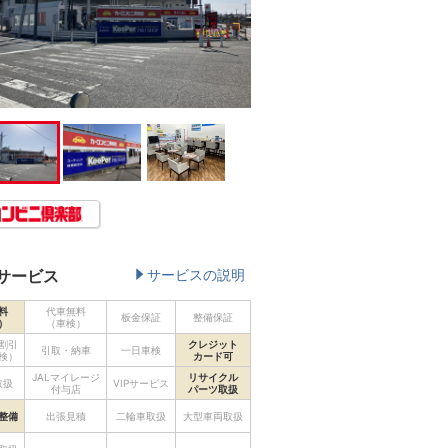
サービス
サービスの説明
料
代車無料
板金保証
整備保証
）
（車検）
割引
クレジット
引取・納車
一日車検
検）
カード可
JALマイレージ
リサイクル
取扱
VIPサービス
付与店
パーツ取扱
整備
出張見積
二輪車取扱
大型車両取扱