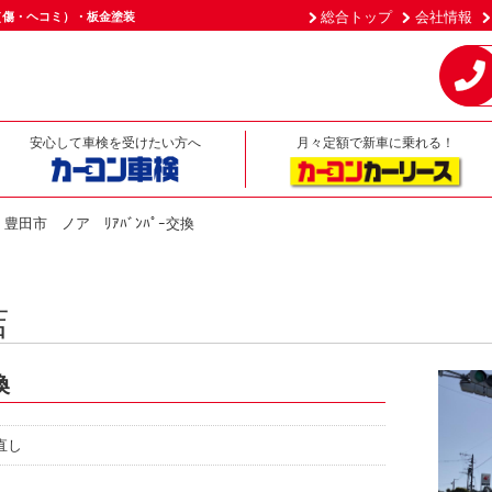
総合トップ
会社情報
（傷・ヘコミ）・板金塗装
安心して車検を受けたい方へ
月々定額で新車に乗れる！
豊田市 ノア ﾘｱﾊﾞﾝﾊﾟｰ交換
店
換
直し