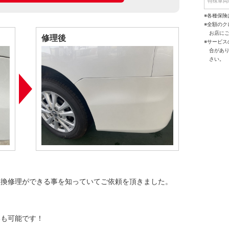
特殊車両
※各種保険
※全額の
お店に
修理後
※サービ
合があ
さい。
交換修理ができる事を知っていてご依頼を頂きました。
いも可能です！