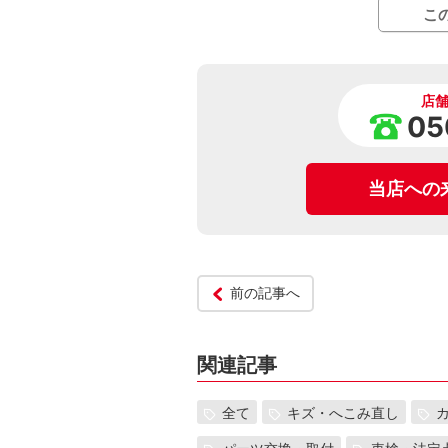
こ
店
05
当店への
前の記事へ
関連記事
全て
キズ・へこみ直し