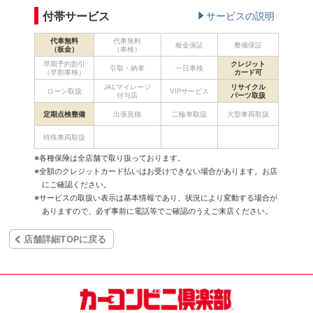
付帯サービス
サービスの説明
代車無料
代車無料
板金保証
整備保証
（板金）
（車検）
早期予約割引
クレジット
引取・納車
一日車検
（早割車検）
カード可
JALマイレージ
リサイクル
ローン取扱
VIPサービス
付与店
パーツ取扱
定期点検整備
出張見積
二輪車取扱
大型車両取扱
特殊車両取扱
※各種保険は全店舗で取り扱っております。
※全額のクレジットカード払いはお受けできない場合があります。お店
にご確認ください。
※サービスの取扱い表示は基本情報であり、状況により変動する場合が
ありますので、必ず事前に電話等でご確認のうえご来店ください。
店舗詳細TOPに戻る