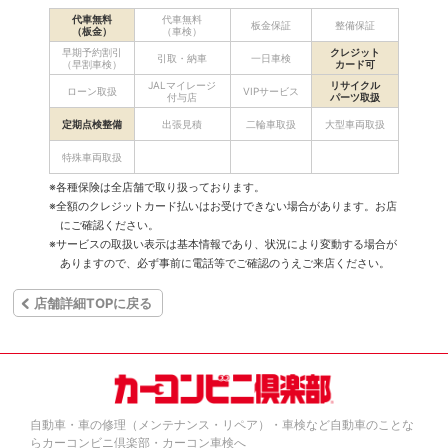
代車無料
代車無料
板金保証
整備保証
（板金）
（車検）
早期予約割引
クレジット
引取・納車
一日車検
（早割車検）
カード可
JALマイレージ
リサイクル
ローン取扱
VIPサービス
付与店
パーツ取扱
定期点検整備
出張見積
二輪車取扱
大型車両取扱
特殊車両取扱
※各種保険は全店舗で取り扱っております。
※全額のクレジットカード払いはお受けできない場合があります。お店
にご確認ください。
※サービスの取扱い表示は基本情報であり、状況により変動する場合が
ありますので、必ず事前に電話等でご確認のうえご来店ください。
店舗詳細TOPに戻る
自動車・車の修理（メンテナンス・リペア）・車検など自動車のことな
らカーコンビニ倶楽部・カーコン車検へ