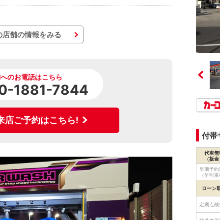
の店舗の情報をみる
舗へのお電話はこちら
0-1881-7844
来店ご予約はこちら!
付帯
代車無
（板金
早期予約
（早割車
ローン
定期点検