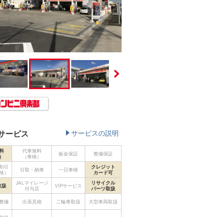
サービス
サービスの説明
料
代車無料
板金保証
整備保証
）
（車検）
割引
クレジット
引取・納車
一日車検
検）
カード可
JALマイレージ
リサイクル
取扱
VIPサービス
付与店
パーツ取扱
整備
出張見積
二輪車取扱
大型車両取扱