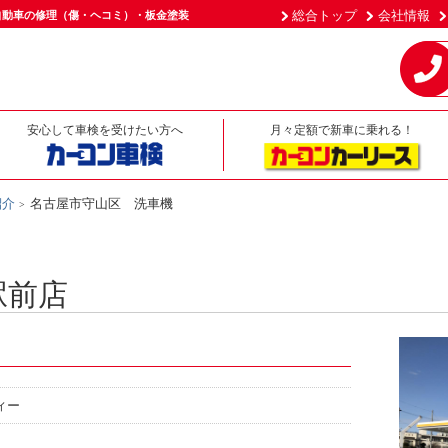
総合トップ
会社情報
自動車の修理（傷・ヘコミ）・板金塗装
安心して車検を受けたい方へ
月々定額で新車に乗れる！
紹介
名古屋市守山区 洗車機
駅前店
ィー