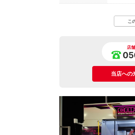
こ
店
05
当店への