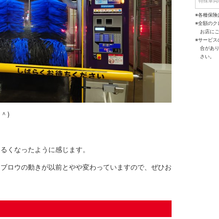
特殊車両
※各種保険
※全額の
お店に
※サービ
合があ
さい。
＾)
明るくなったように感じます。
ーブロウの動きが以前とやや変わっていますので、ぜひお