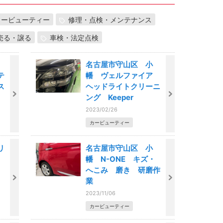
カービューティー
修理・点検・メンテナンス
売る・譲る
車検・法定点検
名古屋市守山区 小
テ
幡 ヴェルファイア
ス
ヘッドライトクリーニ
ング Keeper
2023/02/26
カービューティー
リ
名古屋市守山区 小
幡 N-ONE キズ・
へこみ 磨き 研磨作
業
2023/11/06
カービューティー