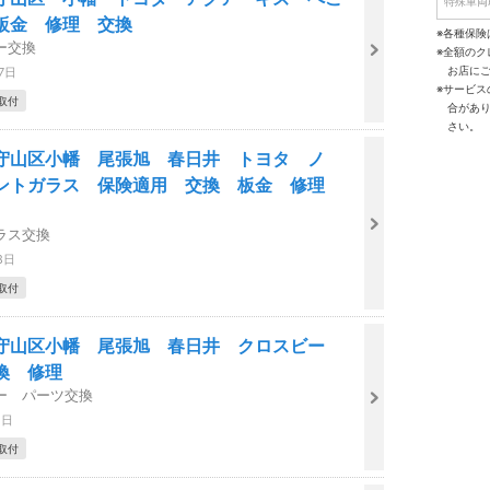
特殊車両
鈑金 修理 交換
※各種保険
ー交換
※全額の
お店に
7日
※サービ
取付
合があ
さい。
守山区小幡 尾張旭 春日井 トヨタ ノ
ントガラス 保険適用 交換 板金 修理
ラス交換
8日
取付
守山区小幡 尾張旭 春日井 クロスビー
換 修理
ー パーツ交換
1日
取付