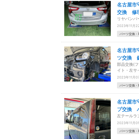
名古屋市
交換 修
リヤバンパ
2023年11月2
パーツ交換・
名古屋市
ツ交換 
部品交換(
イト・左サ
2023年11月0
パーツ交換・
名古屋市
プ交換 
左テールラ
2023年11月0
パーツ交換・