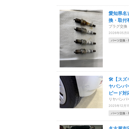
愛知県名
換・取付
プラグ交換
2026年05月
パーツ交換・
🛠️【ス
ヤバンパ
ピード対
リヤバンパ
2025年12月1
パーツ交換・
名古屋市