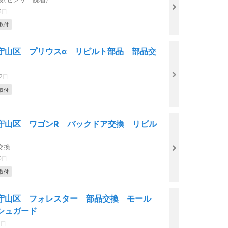
6日
取付
守山区 プリウスα リビルト部品 部品交
22日
取付
守山区 ワゴンR バックドア交換 リビル
交換
0日
取付
守山区 フォレスター 部品交換 モール
シュガード
1日