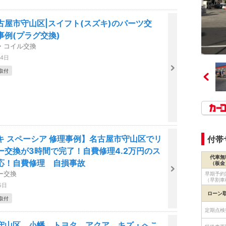
古屋市守山区|スイフト(スズキ)のパーツ交
事例(プラグ交換)
・コイル交換
04日
取付
ズキ スペーシア 修理事例】名古屋市守山区でリ
付帯
ー交換が3時間で完了！自費修理4.2万円のス
代車無
応！自費修理 自損事故
（板金
ー交換
早期予約
（早割車
5日
ローン
取付
定期点検
守山区 小幡 トヨタ アクア キズ・へこ