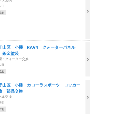
ラス交換
27日
取付
守山区 小幡 RAV4 クォーターパネル
 鈑金塗装
理・クォーター交換
10日
取付
守山区 小幡 カローラスポーツ ロッカー
換 部品交換
ネル交換
08日
取付