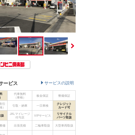
サービス
サービスの説明
料
代車無料
板金保証
整備保証
）
（車検）
割引
クレジット
引取・納車
一日車検
検）
カード可
JALマイレージ
リサイクル
取扱
VIPサービス
付与店
パーツ取扱
整備
出張見積
二輪車取扱
大型車両取扱