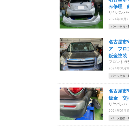
み修理 
リヤバンパ
2024年01月2
パーツ交換・
名古屋市
ア フロ
鈑金塗装
フロントガ
2024年01月1
パーツ交換・
名古屋市
鈑金 交
リヤバンパ
2024年01月1
パーツ交換・