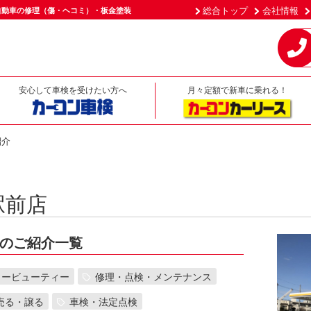
総合トップ
会社情報
自動車の修理（傷・ヘコミ）・板金塗装
安心して車検を受けたい方へ
月々定額で新車に乗れる！
紹介
駅前店
のご紹介一覧
カービューティー
修理・点検・メンテナンス
売る・譲る
車検・法定点検