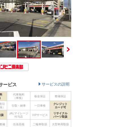
サービス
サービスの説明
料
代車無料
板金保証
整備保証
）
（車検）
割引
クレジット
引取・納車
一日車検
検）
カード可
JALマイレージ
リサイクル
取扱
VIPサービス
付与店
パーツ取扱
整備
出張見積
二輪車取扱
大型車両取扱