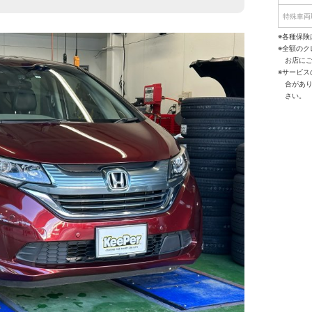
特殊車両
※各種保険
※全額の
お店に
※サービ
合があ
さい。