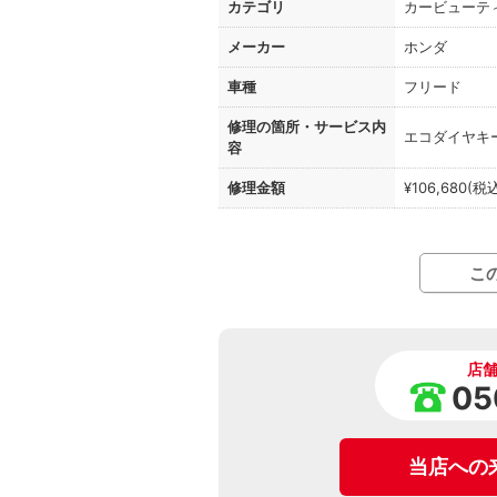
カテゴリ
カービューテ
メーカー
ホンダ
車種
フリード
修理の箇所・
サービス内
エコダイヤキ
容
修理金額
¥106,680(税
こ
店
05
当店への