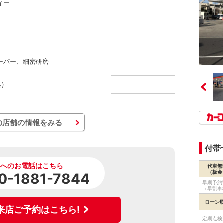
ィー
ーパー、細密研磨
込)
の店舗の情報をみる
付帯
舗へのお電話はこちら
代車無
（板金
0-1881-7844
早期予約
（早割車
ローン
来店ご予約はこちら!
定期点検