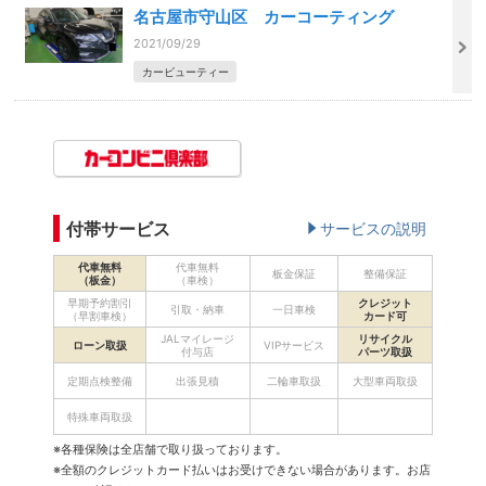
名古屋市守山区 カーコーティング
2021/09/29
カービューティー
付帯サービス
サービスの説明
代車無料
代車無料
板金保証
整備保証
（板金）
（車検）
早期予約割引
クレジット
引取・納車
一日車検
（早割車検）
カード可
JALマイレージ
リサイクル
ローン取扱
VIPサービス
付与店
パーツ取扱
定期点検整備
出張見積
二輪車取扱
大型車両取扱
特殊車両取扱
※各種保険は全店舗で取り扱っております。
※全額のクレジットカード払いはお受けできない場合があります。お店