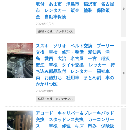
取付 あま市 津島市 稲沢市 名古屋
市 レンタカー 鈑金 塗装 保険鈑
金 自動車保険
2024/10/28
修理・点検・メンテナンス
スズキ ソリオ ベルト交換 プーリー
交換 車検 修理・整備 愛知県 津
島 愛西 大治 名古屋 一宮 稲沢
蟹江 車検 タイヤ交換 レッカー 持
ち込み部品取付 レンタカー 福祉車
両 お値打ち 社用車 まとめ割 車の
かかりつ医
2024/11/03
修理・点検・メンテナンス
アコード キャリパー＆ブレーキパッド
交換 スタッドレス交換 カーコンリー
ス 車検 修理 キズ 凹み 保険鈑