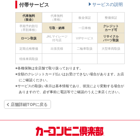
付帯サービス
サービスの説明
代車無料
代車無料
板金保証
整備保証
（板金）
（車検）
早期予約割引
クレジット
引取・納車
一日車検
（早割車検）
カード可
JALマイレージ
リサイクル
ローン取扱
VIPサービス
付与店
パーツ取扱
定期点検整備
出張見積
二輪車取扱
大型車両取扱
特殊車両取扱
※各種保険は全店舗で取り扱っております。
※全額のクレジットカード払いはお受けできない場合があります。お店
にご確認ください。
※サービスの取扱い表示は基本情報であり、状況により変動する場合が
ありますので、必ず事前に電話等でご確認のうえご来店ください。
店舗詳細TOPに戻る