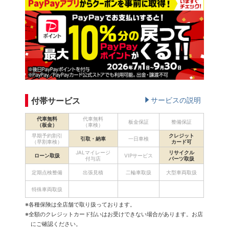
付帯サービス
サービスの説明
代車無料
代車無料
板金保証
整備保証
（板金）
（車検）
早期予約割引
クレジット
引取・納車
一日車検
（早割車検）
カード可
JALマイレージ
リサイクル
ローン取扱
VIPサービス
付与店
パーツ取扱
定期点検整備
出張見積
二輪車取扱
大型車両取扱
特殊車両取扱
※各種保険は全店舗で取り扱っております。
※全額のクレジットカード払いはお受けできない場合があります。お店
にご確認ください。