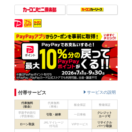
付帯サービス
サービスの説明
代車無料
代車無料
板金保証
整備保証
（板金）
（車検）
早期予約割引
クレジット
引取・納車
一日車検
（早割車検）
カード可
JALマイレージ
リサイクル
ローン取扱
VIPサービス
付与店
パーツ取扱