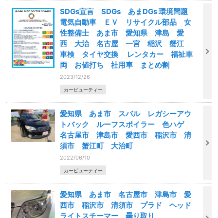
SDGs宣言 SDGs あまDGs 環境問題
電気自動車 ＥＶ リサイクル部品 女
性整備士 あま市 愛知県 津島 愛
西 大治 名古屋 一宮 稲沢 蟹江
車検 タイヤ交換 レンタカー 福祉車
両 お値打ち 社用車 まとめ割
2023/12/26
カービューティー
愛知県 あま市 スバル レガシーアウ
トバック ルーフスポイラー 色ハゲ
名古屋市 津島市 愛西市 稲沢市 清
須市 蟹江町 大治町
2022/06/10
カービューティー
愛知県 あま市 名古屋市 津島市 愛
西市 稲沢市 清須市 プラド ヘッド
ライトスチーマー 曇り取り