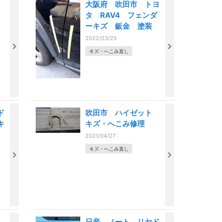
リ
大阪府 吹田市 トヨ
タ RAV4 フェンダ
ーキズ 鈑金 塗装
2022/03/25
キズ・へこみ直し
ド
吹田市 ハイゼット
キ
キズ・へこみ修理
2021/04/27
キズ・へこみ直し
日産 ノート リヤド