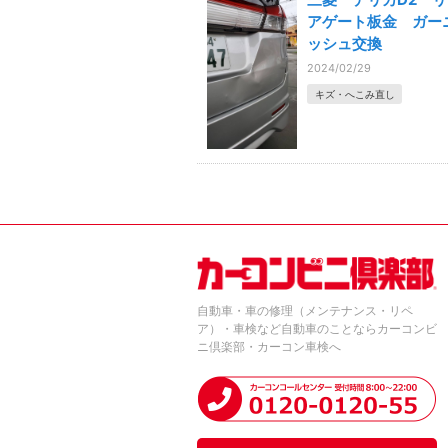
アゲート板金 ガー
ッシュ交換
2024/02/29
キズ・へこみ直し
自動車・車の修理（メンテナンス・リペ
ア）・車検など自動車のことならカーコンビ
ニ倶楽部・カーコン車検へ