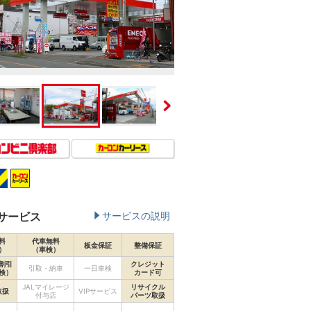
サービス
サービスの説明
料
代車無料
板金保証
整備保証
）
（車検）
割引
クレジット
引取・納車
一日車検
検）
カード可
JALマイレージ
リサイクル
取扱
VIPサービス
付与店
パーツ取扱