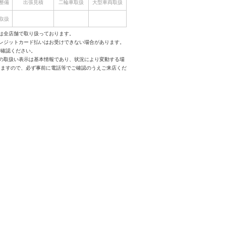
整備
出張見積
二輪車取扱
大型車両取扱
取扱
は全店舗で取り扱っております。
クレジットカード払いはお受けできない場合があります。
ご確認ください。
スの取扱い表示は基本情報であり、状況により変動する場
りますので、必ず事前に電話等でご確認のうえご来店くだ