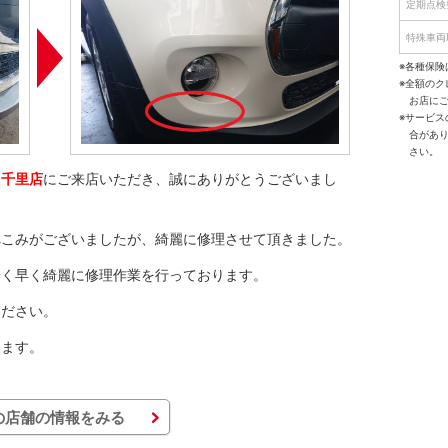
定期点検
特殊車両
※各種保険
※全額の
お店に
※サービ
合があ
さい。
ス千里店
にご来店いただき、誠にありがとうございまし
へこみがございましたが、綺麗に修理させて頂きました。
安く早く綺麗に修理作業を行っております。
ください。
ります。
の店舗の情報をみる