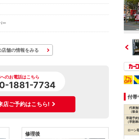
パー
の店舗の情報をみる
舗へのお電話はこちら
0-1881-7734
付帯
来店ご予約はこちら!
代車無
（板金
早期予約
（早割車
ローン
修理後