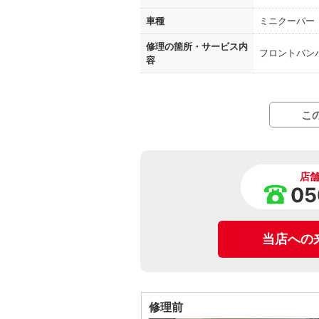
車種
ミニクーパー
修理の箇所・
サービス内
フロントバン
容
こ
店
05
当店への
修理前