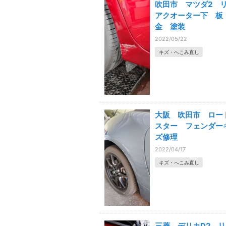
吹田市 マツダ2 
アクオーター下 板
金 塗装
2022/05/22
キズ・へこみ直し
大阪 吹田市 ロー
スター フェンダー
ズ修理
2022/04/17
キズ・へこみ直し
三菱 デリカD2 リ