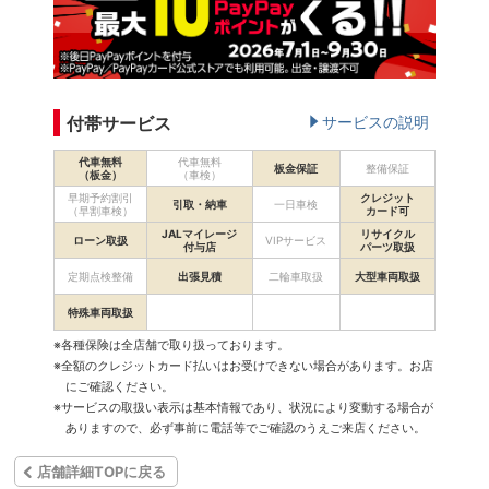
付帯サービス
サービスの説明
代車無料
代車無料
板金保証
整備保証
（板金）
（車検）
早期予約割引
クレジット
引取・納車
一日車検
（早割車検）
カード可
JALマイレージ
リサイクル
ローン取扱
VIPサービス
付与店
パーツ取扱
定期点検整備
出張見積
二輪車取扱
大型車両取扱
特殊車両取扱
※各種保険は全店舗で取り扱っております。
※全額のクレジットカード払いはお受けできない場合があります。お店
にご確認ください。
※サービスの取扱い表示は基本情報であり、状況により変動する場合が
ありますので、必ず事前に電話等でご確認のうえご来店ください。
店舗詳細TOPに戻る