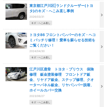
東京都江戸川区|ランドクルーザー(トヨ
タ)のキズ・へこみ直し事例
2026/03/31
キズ・へこみ直し
トヨタ86 フロントバンパーのキズ・ヘコ
ミ バッチリ修理！ 愛車を蘇らせる技術を
ご覧ください！
2024/04/30
キズ・へこみ直し
江戸川区鹿骨 トヨタ・プリウス 保険
修理 鈑金塗装修理 フロントドア鈑
金、リヤドア鈑金、ステップ修理、クオ
ーターパネル鈑金、リヤバンパー脱着、
ホイールカバー交換
2023/06/27
キズ・へこみ直し