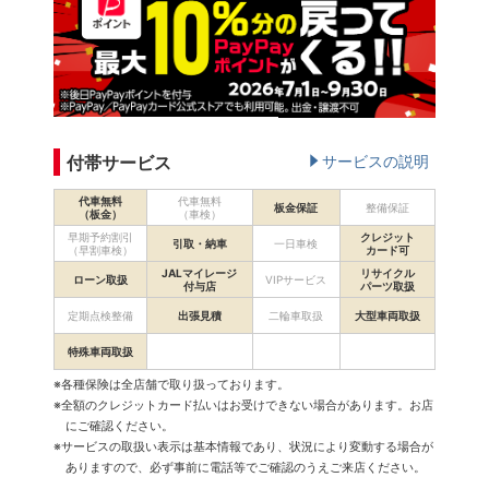
付帯サービス
サービスの説明
代車無料
代車無料
板金保証
整備保証
（板金）
（車検）
早期予約割引
クレジット
引取・納車
一日車検
（早割車検）
カード可
JALマイレージ
リサイクル
ローン取扱
VIPサービス
付与店
パーツ取扱
定期点検整備
出張見積
二輪車取扱
大型車両取扱
特殊車両取扱
※各種保険は全店舗で取り扱っております。
※全額のクレジットカード払いはお受けできない場合があります。お店
にご確認ください。
※サービスの取扱い表示は基本情報であり、状況により変動する場合が
ありますので、必ず事前に電話等でご確認のうえご来店ください。