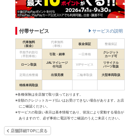
付帯サービス
サービスの説明
代車無料
代車無料
板金保証
整備保証
（板金）
（車検）
早期予約割引
クレジット
引取・納車
一日車検
（早割車検）
カード可
JALマイレージ
リサイクル
ローン取扱
VIPサービス
付与店
パーツ取扱
定期点検整備
出張見積
二輪車取扱
大型車両取扱
特殊車両取扱
※各種保険は全店舗で取り扱っております。
※全額のクレジットカード払いはお受けできない場合があります。お店
にご確認ください。
※サービスの取扱い表示は基本情報であり、状況により変動する場合が
ありますので、必ず事前に電話等でご確認のうえご来店ください。
店舗詳細TOPに戻る