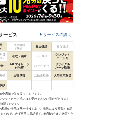
サービス
サービスの説明
料
代車無料
板金保証
整備保証
）
（車検）
割引
クレジット
引取・納車
一日車検
検）
カード可
JALマイレージ
リサイクル
取扱
VIPサービス
付与店
パーツ取扱
整備
出張見積
二輪車取扱
大型車両取扱
取扱
は全店舗で取り扱っております。
クレジットカード払いはお受けできない場合があります。
ご確認ください。
スの取扱い表示は基本情報であり、状況により変動する場
りますので、必ず事前に電話等でご確認のうえご来店くだ