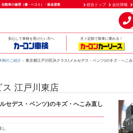
総合トップ
会社情報
｜自動車の修理（傷・ヘコミ）・板金塗装
安心して車検を受けたい方へ
月々定額で新車に乗れる！
事例のご紹介
東京都江戸川区|Aクラス(メルセデス・ベンツ)のキズ・へこ
ス 江戸川東店
メルセデス・ベンツ)のキズ・へこみ直し
直し