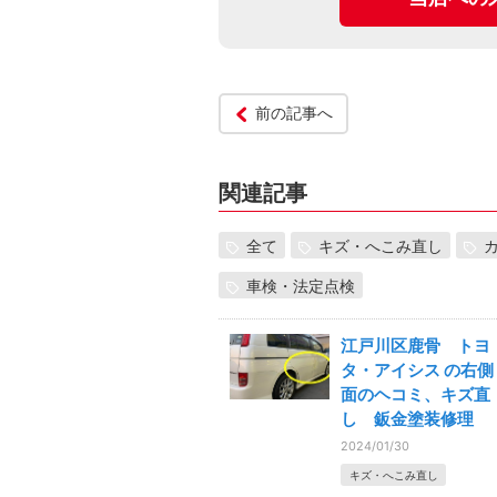
前の記事へ
関連記事
全て
キズ・へこみ直し
車検・法定点検
江戸川区鹿骨 トヨ
タ・アイシス の右側
面のヘコミ、キズ直
し 鈑金塗装修理
2024/01/30
キズ・へこみ直し