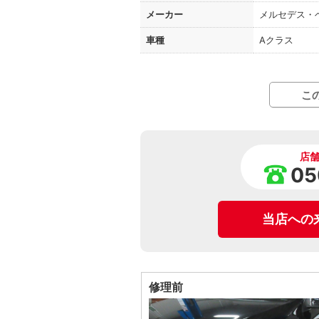
メーカー
メルセデス・
車種
Aクラス
こ
店
05
当店への
修理前