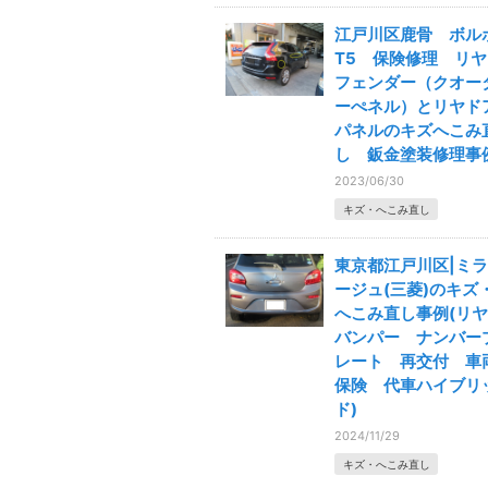
江戸川区鹿骨 ボル
T5 保険修理 リヤ
フェンダー（クオー
ーぺネル）とリヤド
パネルのキズへこみ
し 鈑金塗装修理事
2023/06/30
キズ・へこみ直し
東京都江戸川区|ミラ
ージュ(三菱)のキズ
へこみ直し事例(リヤ
バンパー ナンバー
レート 再交付 車
保険 代車ハイブリ
ド)
2024/11/29
キズ・へこみ直し