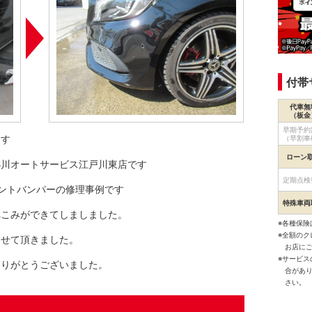
付帯
代車無
（板金
早期予約
ます
（早割車
ローン
小川オートサービス江戸川東店です
定期点検
ントバンパーの修理事例です
特殊車両
へこみができてしましました。
※各種保険
※全額の
させて頂きました。
お店に
※サービ
ありがとうございました。
合があ
さい。