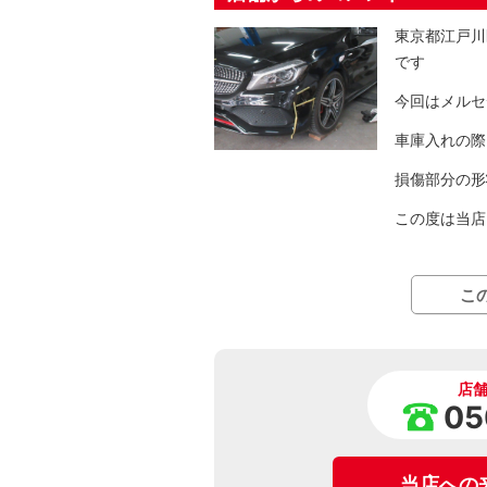
東京都江戸川
です
今回はメルセ
車庫入れの際
損傷部分の形
この度は当店
こ
店
05
当店への