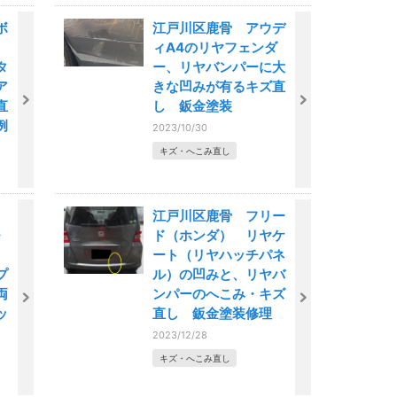
ボ
江戸川区鹿骨 アウデ
ィA4のリヤフェンダ
タ
ー、リヤバンパーに大
ア
きな凹みが有るキズ直
直
し 鈑金塗装
例
2023/10/30
キズ・へこみ直し
江戸川区鹿骨 フリー
・
ド（ホンダ） リヤケ
ート（リヤハッチパネ
プ
ル）の凹みと、リヤバ
両
ンパーのへこみ・キズ
ッ
直し 鈑金塗装修理
2023/12/28
キズ・へこみ直し