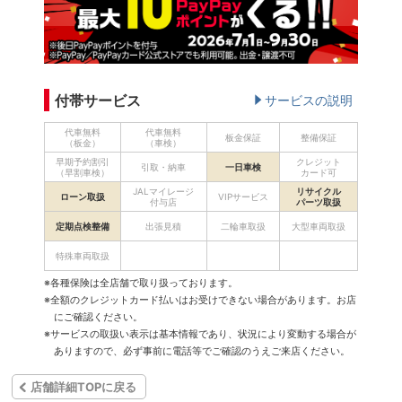
付帯サービス
サービスの説明
代車無料
代車無料
板金保証
整備保証
（板金）
（車検）
早期予約割引
クレジット
引取・納車
一日車検
（早割車検）
カード可
JALマイレージ
リサイクル
ローン取扱
VIPサービス
付与店
パーツ取扱
定期点検整備
出張見積
二輪車取扱
大型車両取扱
特殊車両取扱
※各種保険は全店舗で取り扱っております。
※全額のクレジットカード払いはお受けできない場合があります。お店
にご確認ください。
※サービスの取扱い表示は基本情報であり、状況により変動する場合が
ありますので、必ず事前に電話等でご確認のうえご来店ください。
店舗詳細TOPに戻る