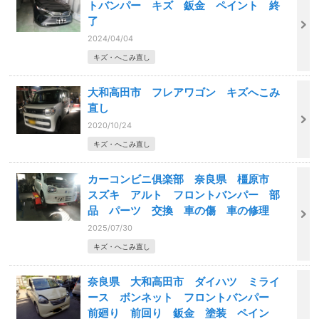
トバンパー キズ 鈑金 ペイント 終
了
2024/04/04
キズ・へこみ直し
大和高田市 フレアワゴン キズへこみ
直し
2020/10/24
キズ・へこみ直し
カーコンビニ俱楽部 奈良県 橿原市
スズキ アルト フロントバンパー 部
品 パーツ 交換 車の傷 車の修理
2025/07/30
キズ・へこみ直し
奈良県 大和高田市 ダイハツ ミライ
ース ボンネット フロントバンパー
前廻り 前回り 鈑金 塗装 ペイン