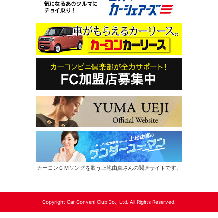
カーコンＣＭソングを歌う上地由真さんの関連サイトです。
Copyright Car Conveni Club Co., Ltd. All Rights Reserved.