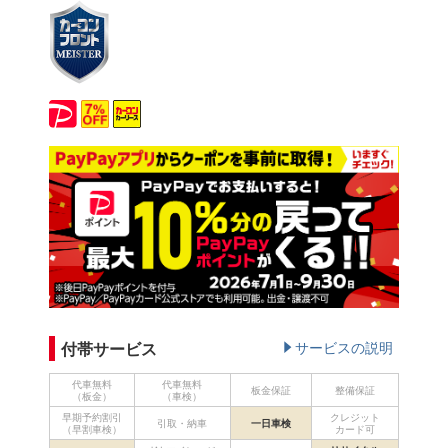
付帯サービス
サービスの説明
代車無料
代車無料
板金保証
整備保証
（板金）
（車検）
早期予約割引
クレジット
引取・納車
一日車検
（早割車検）
カード可