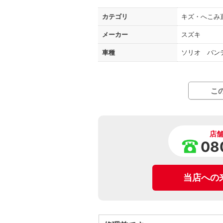
カテゴリ
キズ・へこみ
メーカー
スズキ
車種
ソリオ バン
こ
店
08
当店への