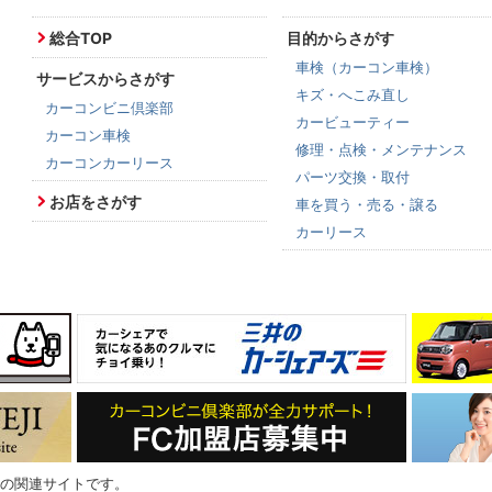
総合TOP
目的からさがす
車検（カーコン車検）
サービスからさがす
キズ・へこみ直し
カーコンビニ倶楽部
カービューティー
カーコン車検
修理・点検・メンテナンス
カーコンカーリース
パーツ交換・取付
お店をさがす
車を買う・売る・譲る
カーリース
の関連サイトです。