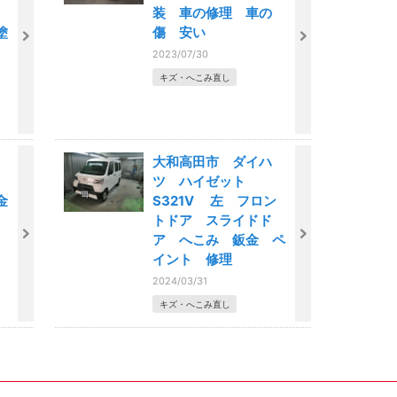
ツ
装 車の修理 車の
塗
傷 安い
2023/07/30
キズ・へこみ直し
市
大和高田市 ダイハ
ア
ツ ハイゼット
金
S321V 左 フロン
トドア スライドド
ア へこみ 鈑金 ペ
イント 修理
2024/03/31
キズ・へこみ直し