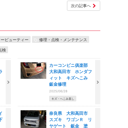
次の記事へ
カービューティー
修理・点検・メンテナンス
点検
市
カーコンビニ俱楽部
ラ
大和高田市 ホンダフ
石
ィット キズへこみ
鈑金修理
2025/06/28
キズ・へこみ直し
イ
奈良県 大和高田市
下
スズキ ワゴンＲ リ
ヤゲート 鈑金 塗