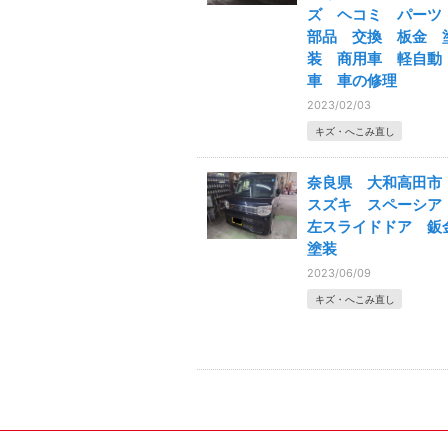
ズ ヘコミ パー
部品 交換 板金 
装 商用車 軽自動
車 車の修理
2023/02/03
キズ・へこみ直し
奈良県 大和高田
スズキ スペーシ
左スライドドア 鈑
塗装
2023/06/09
キズ・へこみ直し