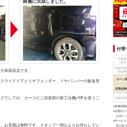
綺麗に完成しました。
付帯
代車無
（板金
早期予約
 大和高田店です。
（早割車
ローン
左スライドドアとリヤフェンダー、リヤバンパーの鈑金塗
定期点検
キズでしてが、カーコビニ倶楽部の新工法
光パテ
を使うご
特殊車両
。
※各種保険
※全額の
お店に
※サービ
い。お見積は無料です。スタッフ一同心よりお待ちしてい
合があ