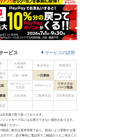
サービス
サービスの説明
料
代車無料
板金保証
整備保証
）
（車検）
割引
クレジット
引取・納車
一日車検
検）
カード可
JALマイレージ
リサイクル
取扱
VIPサービス
付与店
パーツ取扱
整備
出張見積
二輪車取扱
大型車両取扱
取扱
は全店舗で取り扱っております。
クレジットカード払いはお受けできない場合があります。
ご確認ください。
スの取扱い表示は基本情報であり、状況により変動する場
りますので、必ず事前に電話等でご確認のうえご来店くだ