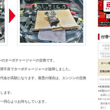
付帯
代車無
（板金
早期予約
（早割車
ンのターボチャージャーの交換です。
ローン
潤滑不良でターボチャージャーが故障しました。
定期点検
理代金が高額になります。最悪の場合は、エンジンの交換
特殊車両
※各種保険
※全額の
めします。
お店に
※サービ
フ一同心よりお待ちしています。
合があ
さい。