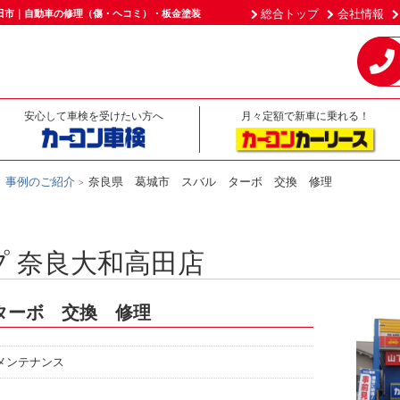
総合トップ
会社情報
田市｜自動車の修理（傷・ヘコミ）・板金塗装
安心して車検を受けたい方へ
月々定額で新車に乗れる！
事例のご紹介
奈良県 葛城市 スバル ターボ 交換 修理
 奈良大和高田店
ターボ 交換 修理
メンテナンス