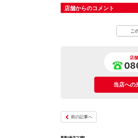
店舗からのコメント
こ
店
08
当店への
前の記事へ