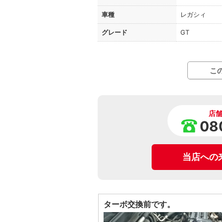
車種
レガシィ
グレード
GT
こ
店
08
当店への
ターボ交換前です。