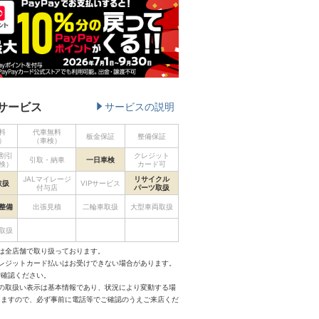
サービス
サービスの説明
料
代車無料
板金保証
整備保証
）
（車検）
割引
クレジット
引取・納車
一日車検
検）
カード可
JALマイレージ
リサイクル
取扱
VIPサービス
付与店
パーツ取扱
整備
出張見積
二輪車取扱
大型車両取扱
取扱
は全店舗で取り扱っております。
クレジットカード払いはお受けできない場合があります。
ご確認ください。
スの取扱い表示は基本情報であり、状況により変動する場
りますので、必ず事前に電話等でご確認のうえご来店くだ