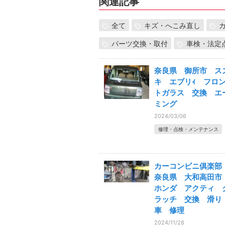
関連記事
全て
キズ・へこみ直し
パーツ交換・取付
車検・法定
奈良県 御所市 ス
キ エブリｨ フロ
トガラス 交換 エ
ミング
2024/03/06
修理・点検・メンテナンス
カーコンビニ俱楽
奈良県 大和高田
ホンダ アクティ 
ラッチ 交換 滑
車 修理
2024/11/28