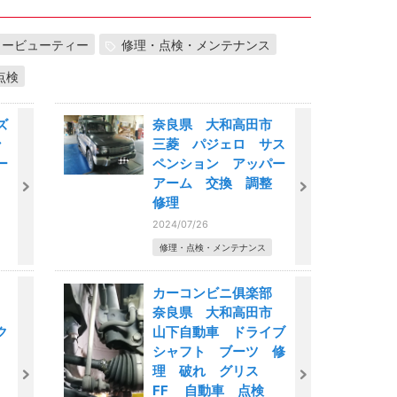
カービューティー
修理・点検・メンテナンス
点検
ズ
奈良県 大和高田市
ン
三菱 パジェロ サス
ー
ペンション アッパー
アーム 交換 調整
修理
2024/07/26
修理・点検・メンテナンス
部
カーコンビニ俱楽部
市
奈良県 大和高田市
ク
山下自動車 ドライブ
り
シャフト ブーツ 修
理 破れ グリス
FF 自動車 点検