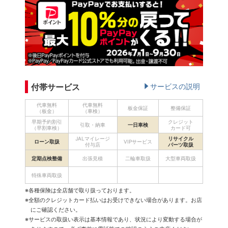
付帯サービス
サービスの説明
代車無料
代車無料
板金保証
整備保証
（板金）
（車検）
早期予約割引
クレジット
引取・納車
一日車検
（早割車検）
カード可
JALマイレージ
リサイクル
ローン取扱
VIPサービス
付与店
パーツ取扱
定期点検整備
出張見積
二輪車取扱
大型車両取扱
特殊車両取扱
※各種保険は全店舗で取り扱っております。
※全額のクレジットカード払いはお受けできない場合があります。お店
にご確認ください。
※サービスの取扱い表示は基本情報であり、状況により変動する場合が