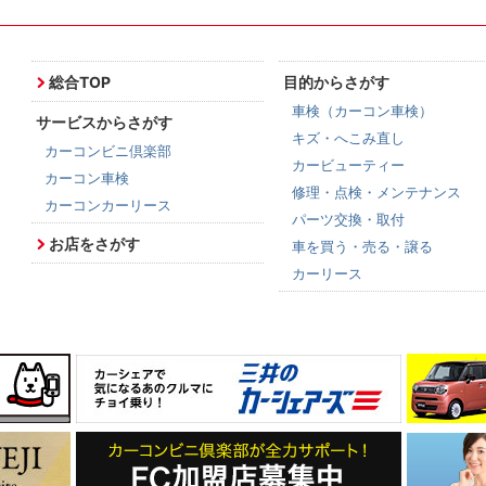
総合TOP
目的からさがす
車検（カーコン車検）
サービスからさがす
キズ・へこみ直し
カーコンビニ倶楽部
カービューティー
カーコン車検
修理・点検・メンテナンス
カーコンカーリース
パーツ交換・取付
お店をさがす
車を買う・売る・譲る
カーリース