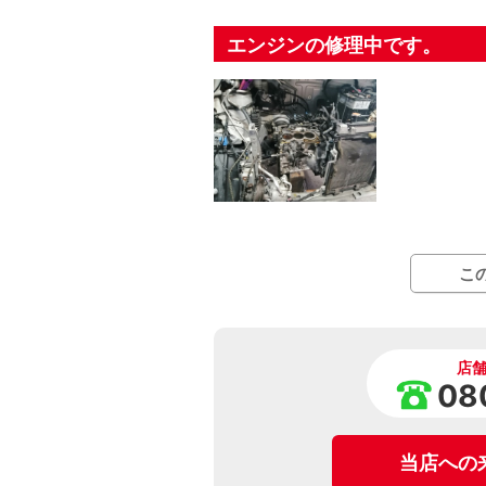
エンジンの修理中です。
こ
店
08
当店への