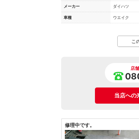
メーカー
ダイハツ
車種
ウエイク
こ
店
08
当店への
修理中です。