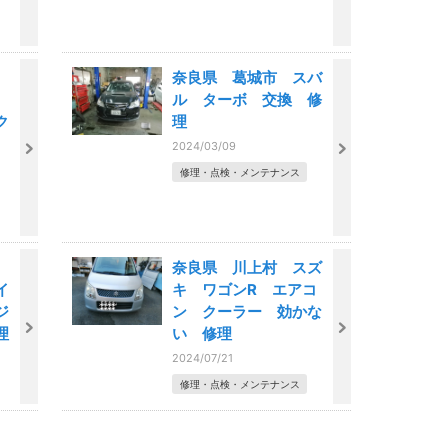
部
奈良県 葛城市 スバ
市
ル ターボ 交換 修
ク
理
り
2024/03/09
修理・点検・メンテナンス
市
奈良県 川上村 スズ
イ
キ ワゴンR エアコ
ジ
ン クーラー 効かな
理
い 修理
2024/07/21
修理・点検・メンテナンス