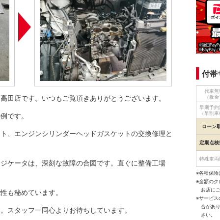
付帯
代車無
和高田店です。いつもご覧頂きありがとうございます。
（板金
早期予約
（早割車
事例です。
ローン
ート、エンジンシリンダーヘッドガスケットの交換修理と
定期点検
特殊車両
ンジケータは、深刻な故障の合図です。直ぐに整備工場
※各種保険
※全額の
お店に
能性も秘めています。
※サービ
合があ
い。スタッフ一同心よりお待ちしています。
さい。