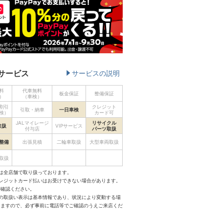
サービス
サービスの説明
料
代車無料
板金保証
整備保証
）
（車検）
割引
クレジット
引取・納車
一日車検
検）
カード可
JALマイレージ
リサイクル
取扱
VIPサービス
付与店
パーツ取扱
整備
出張見積
二輪車取扱
大型車両取扱
取扱
は全店舗で取り扱っております。
クレジットカード払いはお受けできない場合があります。
ご確認ください。
スの取扱い表示は基本情報であり、状況により変動する場
りますので、必ず事前に電話等でご確認のうえご来店くだ