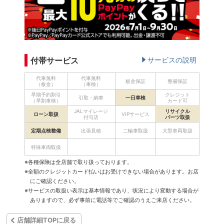
付帯サービス
サービスの説明
代車無料
代車無料
板金保証
整備保証
（板金）
（車検）
早期予約割引
クレジット
引取・納車
一日車検
（早割車検）
カード可
JALマイレージ
リサイクル
ローン取扱
VIPサービス
付与店
パーツ取扱
定期点検整備
出張見積
二輪車取扱
大型車両取扱
特殊車両取扱
※各種保険は全店舗で取り扱っております。
※全額のクレジットカード払いはお受けできない場合があります。お店
にご確認ください。
※サービスの取扱い表示は基本情報であり、状況により変動する場合が
ありますので、必ず事前に電話等でご確認のうえご来店ください。
店舗詳細TOPに戻る