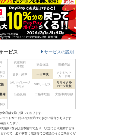
サービス
サービスの説明
料
代車無料
板金保証
整備保証
）
（車検）
割引
クレジット
引取・納車
一日車検
検）
カード可
JALマイレージ
リサイクル
取扱
VIPサービス
付与店
パーツ取扱
整備
出張見積
二輪車取扱
大型車両取扱
取扱
は全店舗で取り扱っております。
クレジットカード払いはお受けできない場合があります。
ご確認ください。
スの取扱い表示は基本情報であり、状況により変動する場
りますので、必ず事前に電話等でご確認のうえご来店くだ