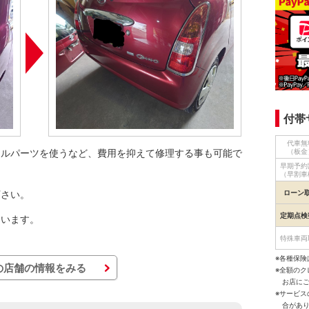
付帯
代車無
クルパーツを使うなど、費用を抑えて修理する事も可能で
（板金
早期予約
（早割車
下さい。
ローン
定期点検
ています。
特殊車両
※各種保険
の店舗の情報をみる
※全額の
お店に
※サービ
合があ