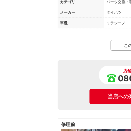
カテゴリ
パーツ交換・
メーカー
ダイハツ
車種
ミラジーノ
こ
店
08
当店への
修理前