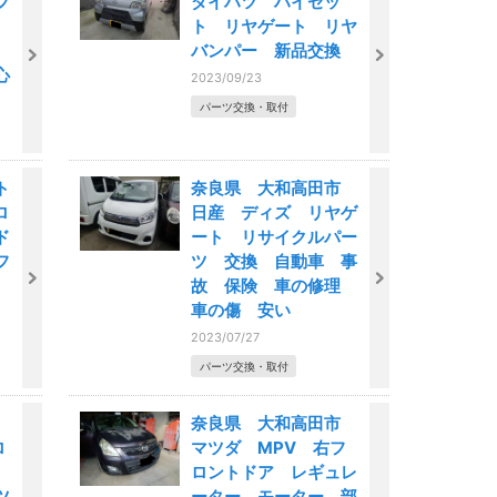
フ
ダイハツ ハイゼッ
ト リヤゲート リヤ
バンパー 新品交換
心
2023/09/23
パーツ交換・取付
ト
奈良県 大和高田市
ロ
日産 ディズ リヤゲ
ド
ート リサイクルパー
フ
ツ 交換 自動車 事
故 保険 車の修理
車の傷 安い
2023/07/27
パーツ交換・取付
市
奈良県 大和高田市
ロ
マツダ MPV 右フ
ロントドア レギュレ
ツ
ーター モーター 部