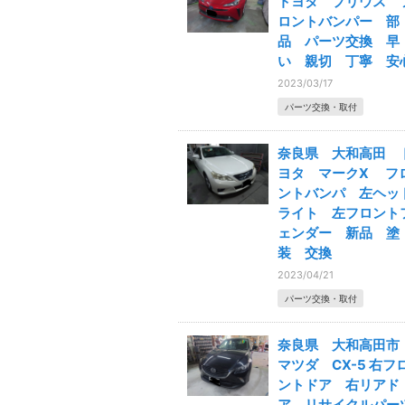
トヨタ プリウス 
ロントバンパー 部
品 パーツ交換 早
い 親切 丁寧 安
2023/03/17
パーツ交換・取付
奈良県 大和高田 
ヨタ マークX フ
ントバンパ 左ヘッ
ライト 左フロント
ェンダー 新品 塗
装 交換
2023/04/21
パーツ交換・取付
奈良県 大和高田
マツダ CX-5 右フ
ントドア 右リアド
ア リサイクルパー