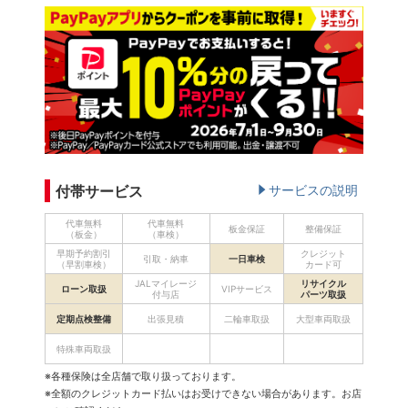
付帯サービス
サービスの説明
代車無料
代車無料
板金保証
整備保証
（板金）
（車検）
早期予約割引
クレジット
引取・納車
一日車検
（早割車検）
カード可
JALマイレージ
リサイクル
ローン取扱
VIPサービス
付与店
パーツ取扱
定期点検整備
出張見積
二輪車取扱
大型車両取扱
特殊車両取扱
※各種保険は全店舗で取り扱っております。
※全額のクレジットカード払いはお受けできない場合があります。お店