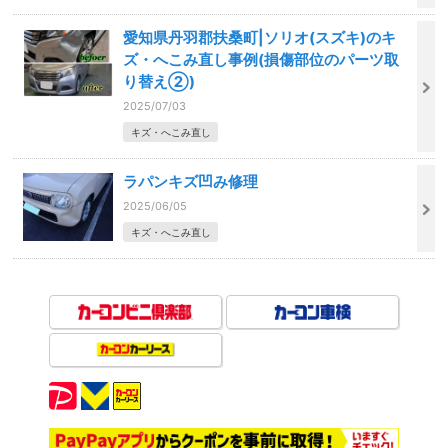
愛知県丹羽郡扶桑町|ソリオ(スズキ)のキ
ズ・へこみ直し事例(損傷部位のパーツ取
り替え②)
2025/07/03
キズ・へこみ直し
ラパンキズ凹み修理
2025/06/05
キズ・へこみ直し