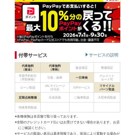
付帯サービス
サービスの説明
代車無料
代車無料
板金保証
整備保証
（板金）
（車検）
早期予約割引
クレジット
引取・納車
一日車検
（早割車検）
カード可
JALマイレージ
リサイクル
ローン取扱
VIPサービス
付与店
パーツ取扱
定期点検整備
出張見積
二輪車取扱
大型車両取扱
特殊車両取扱
※各種保険は全店舗で取り扱っております。
※全額のクレジットカード払いはお受けできない場合があります。お店
にご確認ください。
※サービスの取扱い表示は基本情報であり、状況により変動する場合が