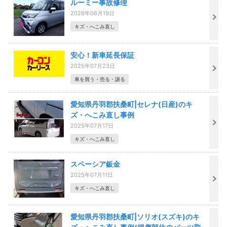
ルーミー事故修理
2026年06月19日
キズ・へこみ直し
安心！新車延長保証
2025年07月23日
車を買う・売る・譲る
愛知県丹羽郡扶桑町|セレナ(日産)のキ
ズ・へこみ直し事例
2025年07月17日
キズ・へこみ直し
スペーシア鈑金
2025年07月11日
キズ・へこみ直し
愛知県丹羽郡扶桑町|ソリオ(スズキ)のキ