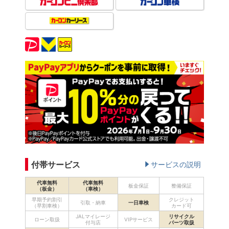
付帯サービス
サービスの説明
代車無料
代車無料
板金保証
整備保証
（板金）
（車検）
早期予約割引
クレジット
引取・納車
一日車検
（早割車検）
カード可
JALマイレージ
リサイクル
ローン取扱
VIPサービス
付与店
パーツ取扱