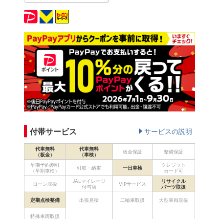
付帯サービス
サービスの説明
代車無料
代車無料
板金保証
整備保証
（板金）
（車検）
早期予約割引
クレジット
引取・納車
一日車検
（早割車検）
カード可
JALマイレージ
リサイクル
ローン取扱
VIPサービス
付与店
パーツ取扱
定期点検整備
出張見積
二輪車取扱
大型車両取扱
特殊車両取扱