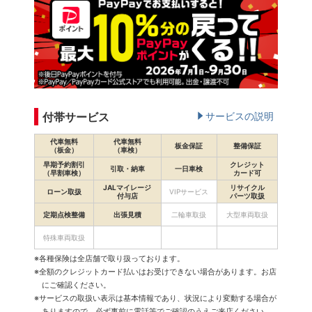
付帯サービス
サービスの説明
代車無料
代車無料
板金保証
整備保証
（板金）
（車検）
早期予約割引
クレジット
引取・納車
一日車検
（早割車検）
カード可
JALマイレージ
リサイクル
ローン取扱
VIPサービス
付与店
パーツ取扱
定期点検整備
出張見積
二輪車取扱
大型車両取扱
特殊車両取扱
※各種保険は全店舗で取り扱っております。
※全額のクレジットカード払いはお受けできない場合があります。お店
にご確認ください。
※サービスの取扱い表示は基本情報であり、状況により変動する場合が
ありますので、必ず事前に電話等でご確認のうえご来店ください。