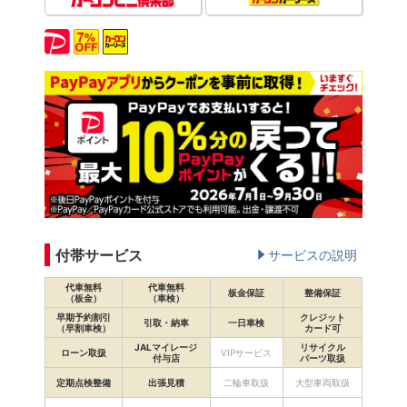
付帯サービス
サービスの説明
代車無料
代車無料
板金保証
整備保証
（板金）
（車検）
早期予約割引
クレジット
引取・納車
一日車検
（早割車検）
カード可
JALマイレージ
リサイクル
ローン取扱
VIPサービス
付与店
パーツ取扱
定期点検整備
出張見積
二輪車取扱
大型車両取扱