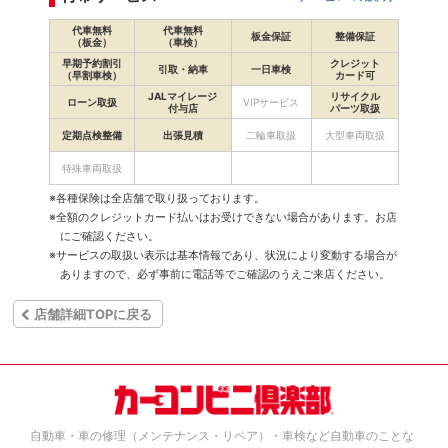
代車無料
代車無料
板金保証
整備保証
（板金）
（車検）
早期予約割引
クレジット
引取・納車
一日車検
（早割車検）
カード可
JALマイレージ
リサイクル
ローン取扱
VIPサービス
付与店
パーツ取扱
定期点検整備
出張見積
二輪車取扱
大型車両取扱
特殊車両取扱
※各種保険は全店舗で取り扱っております。
※全額のクレジットカード払いはお受けできない場合があります。お店
にご確認ください。
※サービスの取扱い表示は基本情報であり、状況により変動する場合が
ありますので、必ず事前に電話等でご確認のうえご来店ください。
店舗詳細TOPに戻る
自動車・車の修理（メンテナンス・リペア）・車検など自動車のことな