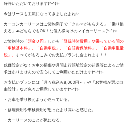
好評いただいております(^-^)✨
今はリースも主流になってきましたよね✨
カーコンカーリースはご契約満了で「クルマがもらえる」「乗り換
える」🚗どちらでもOK！な個人様向けのマイカーリース(^-^)✨
ご契約時の
「頭金０円」
しかも
「登録時諸費用」や乗っている間の
「車検基本料」、「自動車税」、「自賠責保険料」、「自動車重量
税」、
すべてがもろこみでお支払プランに含まれます！！
残価設定がなくお車の損傷や月間走行距離設定の超過等によるご請
求はありませんので安心してご利用いただけます(^-^)✨
お支払いプランには「月々税込み8,000円～」や「お客様が選ぶ自
由設計」など色々ご用意しています(^-^)✨
・お車を乗り換えようか迷っている。
・修理費用や車検費用が思ったより高いと感じた。
・カーリースのことが気になる。