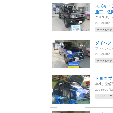
スズキ・
施工 佐
クリスタル
2025年10月3
カービューテ
ダイハツ
フレッシュ
2025年10月3
カービューテ
トヨタ 
車検、整備
2025年09月
カービューテ