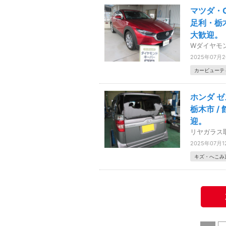
マツダ・
足利・栃
大歓迎。
Wダイヤモ
2025年07月
カービューテ
ホンダ 
栃木市 
迎。
リヤガラス
2025年07月1
キズ・へこみ