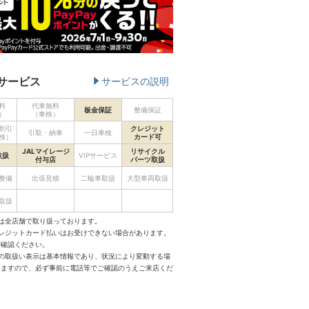
サービス
サービスの説明
料
代車無料
板金保証
整備保証
）
（車検）
割引
クレジット
引取・納車
一日車検
検）
カード可
JALマイレージ
リサイクル
取扱
VIPサービス
付与店
パーツ取扱
整備
出張見積
二輪車取扱
大型車両取扱
取扱
は全店舗で取り扱っております。
クレジットカード払いはお受けできない場合があります。
ご確認ください。
スの取扱い表示は基本情報であり、状況により変動する場
りますので、必ず事前に電話等でご確認のうえご来店くだ