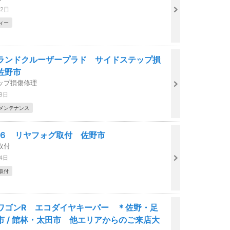
22日
ィー
ランドクルーザープラド サイドステップ損
佐野市
ップ損傷修理
18日
メンテナンス
８６ リヤフォグ取付 佐野市
取付
14日
取付
ワゴンR エコダイヤキーパー ＊佐野・足
市 / 館林・太田市 他エリアからのご来店大