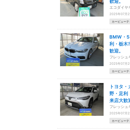
歓迎。
エコダイヤ
2025年07月
カービューテ
BMW・
利・栃木
歓迎。
フレッシュ
2025年07月
カービューテ
トヨタ・
野・足利
来店大歓
フレッシュ
2025年07月
カービューテ