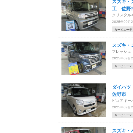
スズキ・
工 佐野
クリスタル
2025年09月
カービューテ
スズキ・
フレッシュ
2025年09月
カービューテ
ダイハツ
佐野市
ピュアキー
2025年09月
カービューテ
スズキ・