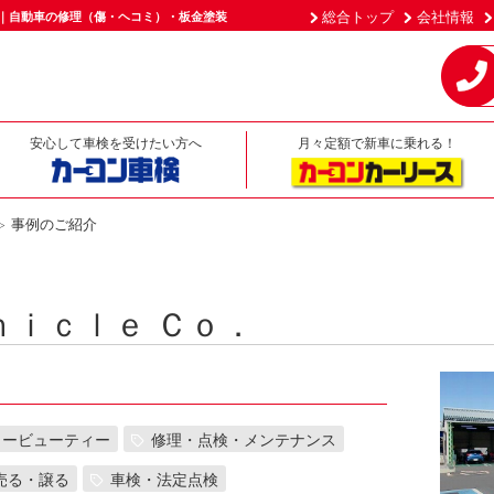
総合トップ
会社情報
市｜自動車の修理（傷・ヘコミ）・板金塗装
安心して車検を受けたい方へ
月々定額で新車に乗れる！
事例のご紹介
ｈｉｃｌｅ Ｃｏ．
カービューティー
修理・点検・メンテナンス
売る・譲る
車検・法定点検