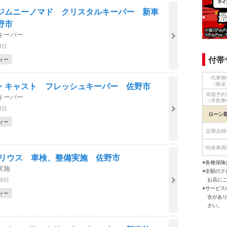
ジムニーノマド クリスタルキーパー 新車
野市
キーパー
1日
付帯
ィー
代車無
（板金
・キャスト フレッシュキーパー 佐野市
早期予約
キーパー
（早割車
1日
ローン
ィー
定期点検
特殊車両
プリウス 車検、整備実施 佐野市
※各種保険
実施
※全額の
29日
お店に
※サービ
ィー
合があ
さい。