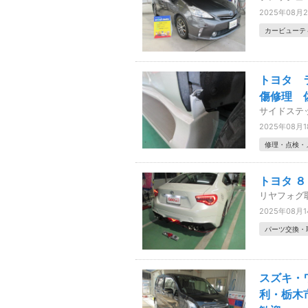
2025年08月
カービューテ
トヨタ 
傷修理 
サイドステ
2025年08月
修理・点検・
トヨタ 
リヤフォグ
2025年08月
パーツ交換・
スズキ・
利・栃木