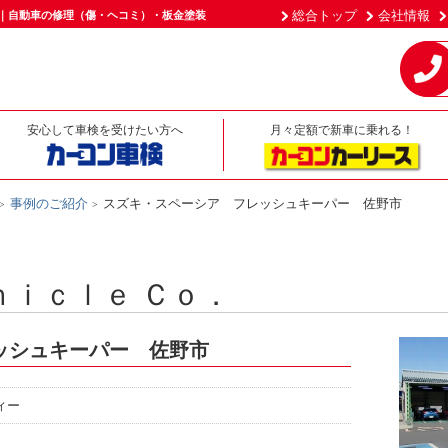
総合トップ
会社情報
市｜自動車の修理（傷・ヘコミ）・板金塗装
安心して車検を受けたい方へ
月々定額で新車に乗れる！
事例のご紹介
スズキ・スペーシア フレッシュキーパー 佐野市
ｈｉｃｌｅ Ｃｏ．
ッシュキーパー 佐野市
ィー