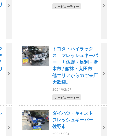
リ
カービューティー
ク
トヨタ・ハイラック
＊
ス フレッシュキーパ
/
ー ＊佐野・足利・栃
リ
木市 / 館林・太田市
他エリアからのご来店
大歓迎。
2024/02/27
カービューティー
レ
ダイハツ・キャスト
フレッシュキーパー
佐野市
2025/10/31