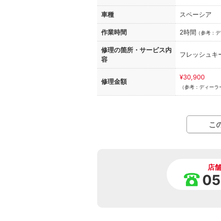
車種
スペーシア
作業時間
2時間
（
参考：デ
修理の箇所・
サービス内
フレッシュキ
容
¥30,900
修理金額
（参考：ディーラ
こ
店
05