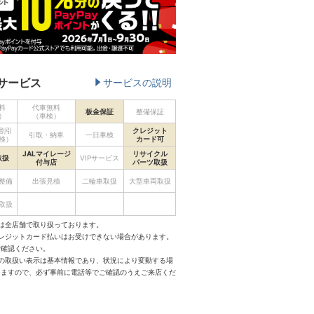
サービス
サービスの説明
料
代車無料
板金保証
整備保証
）
（車検）
割引
クレジット
引取・納車
一日車検
検）
カード可
JALマイレージ
リサイクル
取扱
VIPサービス
付与店
パーツ取扱
整備
出張見積
二輪車取扱
大型車両取扱
取扱
は全店舗で取り扱っております。
クレジットカード払いはお受けできない場合があります。
ご確認ください。
スの取扱い表示は基本情報であり、状況により変動する場
りますので、必ず事前に電話等でご確認のうえご来店くだ