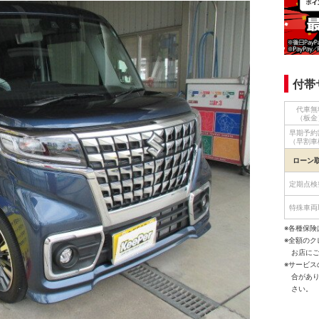
付帯
代車無
（板金
早期予約
（早割車
ローン
定期点検
特殊車両
※各種保険
※全額の
お店に
※サービ
合があ
さい。