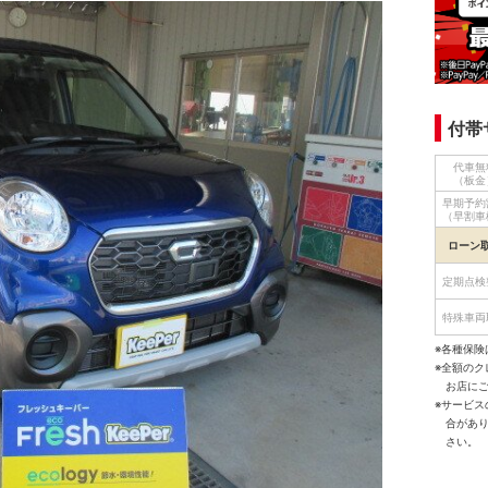
付帯
代車無
（板金
早期予約
（早割車
ローン
定期点検
特殊車両
※各種保険
※全額の
お店に
※サービ
合があ
さい。