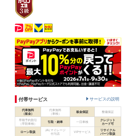
付帯サービス
サービスの説明
代車無料
代車無料
板金保証
整備保証
（板金）
（車検）
早期予約割引
クレジット
引取・納車
一日車検
（早割車検）
カード可
JALマイレージ
リサイクル
ローン取扱
VIPサービス
付与店
パーツ取扱