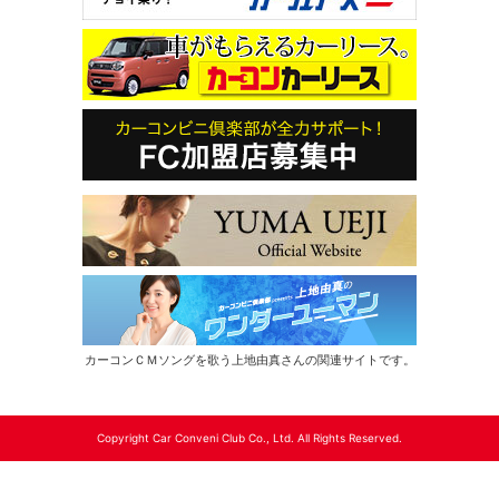
カーコンＣＭソングを歌う上地由真さんの関連サイトです。
Copyright Car Conveni Club Co., Ltd. All Rights Reserved.