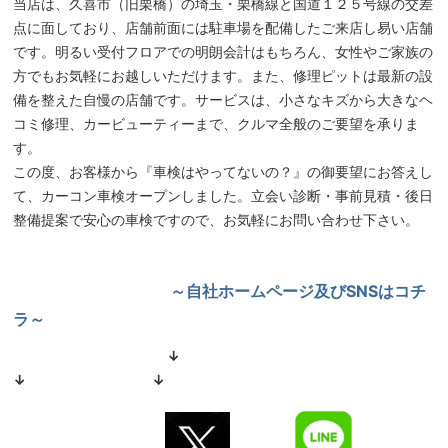
当店は、久喜市（旧栗橋）の埼玉・栗橋線と国道１２５号線の交差
点に面しており、店舗前面には駐車場を配備したご来店し易い店舗
です。明るい受付フロアでの明朗会計はもちろん、女性やご家族の
方でもお気軽にお越しいただけます。また、修理ピットは最新の設
備を整えた自慢の店舗です。サービスは、小さなキズから大きなヘ
コミ修理、カービューティーまで、クルマ全般のご要望を承りま
す。
この度、お客様から『車検はやってないの？』の御要望にお答えし
て、カーコン車検オープンしました。立会い診断・事前見積・後日
整備提案で安心の車検ですので、お気軽にお問い合わせ下さい。
～自社ホームページ及びSNSはコチ
ラ～
↓
↓ ↓