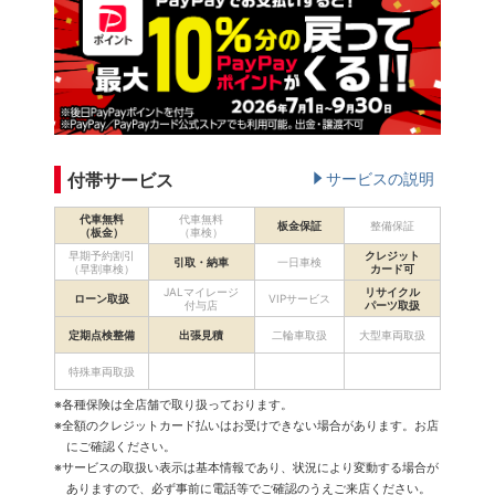
付帯サービス
サービスの説明
代車無料
代車無料
板金保証
整備保証
（板金）
（車検）
早期予約割引
クレジット
引取・納車
一日車検
（早割車検）
カード可
JALマイレージ
リサイクル
ローン取扱
VIPサービス
付与店
パーツ取扱
定期点検整備
出張見積
二輪車取扱
大型車両取扱
特殊車両取扱
※各種保険は全店舗で取り扱っております。
※全額のクレジットカード払いはお受けできない場合があります。お店
にご確認ください。
※サービスの取扱い表示は基本情報であり、状況により変動する場合が
ありますので、必ず事前に電話等でご確認のうえご来店ください。