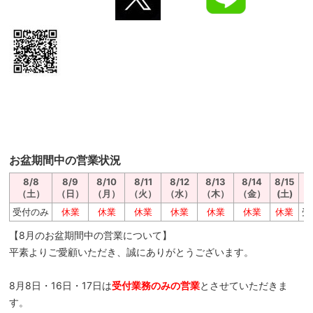
お盆期間中の営業状況
8/8
8/9
8/10
8/11
8/12
8/13
8/14
8/15
（土）
（日）
（月）
（火）
（水）
（木）
（金）
(土)
受付のみ
休業
休業
休業
休業
休業
休業
休業
受
【8月のお盆期間中の営業について】
平素よりご愛顧いただき、誠にありがとうございます。
8月8日・16日・17日は
受付業務のみの営業
とさせていただきま
す。