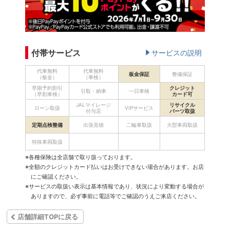
付帯サービス
サービスの説明
代車無料
代車無料
板金保証
整備保証
（板金）
（車検）
早期予約割引
クレジット
引取・納車
一日車検
（早割車検）
カード可
JALマイレージ
リサイクル
ローン取扱
VIPサービス
付与店
パーツ取扱
定期点検整備
出張見積
二輪車取扱
大型車両取扱
特殊車両取扱
※各種保険は全店舗で取り扱っております。
※全額のクレジットカード払いはお受けできない場合があります。お店
にご確認ください。
※サービスの取扱い表示は基本情報であり、状況により変動する場合が
ありますので、必ず事前に電話等でご確認のうえご来店ください。
店舗詳細TOPに戻る