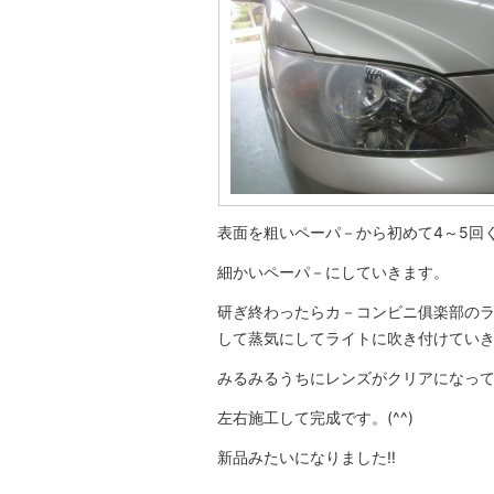
表面を粗いペーパ－から初めて4～5回
細かいペーパ－にしていきます。
研ぎ終わったらカ－コンビニ俱楽部の
して蒸気にしてライトに吹き付けてい
みるみるうちにレンズがクリアになっていき
左右施工して完成です。(^^)
新品みたいになりました‼