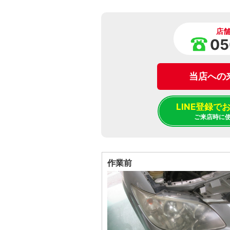
店
05
当店への
LINE登録
ご来店時に
作業前