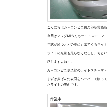
こんにちはカ－コンビニ俱楽部朝霞膝
今回はマツダMPVんもライトスチ－マ
年式が経つとどの車にも出てくるライトの
ライトの光量も足らなくなるし、何と
感じますよね～。
カ－コンビニ俱楽部のライトスチ－マ－は
まずは黄ばんだ表面をペーパ－で削っ
たライトの表面です。
作業中