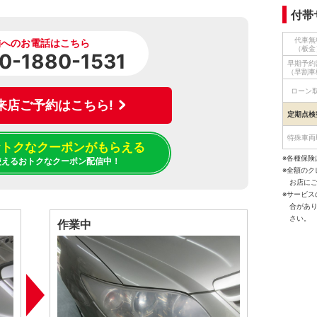
付帯
代車無
舗へのお電話はこちら
（板金
0-1880-1531
早期予約
（早割車
ローン
来店ご予約はこちら!
定期点検
特殊車両
でおトクなクーポンがもらえる
※各種保険
使えるおトクなクーポン配信中！
※全額の
お店に
※サービ
合があ
さい。
作業中