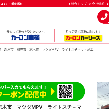
総合トップ
会社情報
ヘコミ）・板金塗装
安心して車検を受けたい方へ
月々定額で新車に乗れる！
市 新座市 和光市 志木市 マツダMPV ライトスチ－マ－施工
志木市 マツダMPV ライトスチ－マ