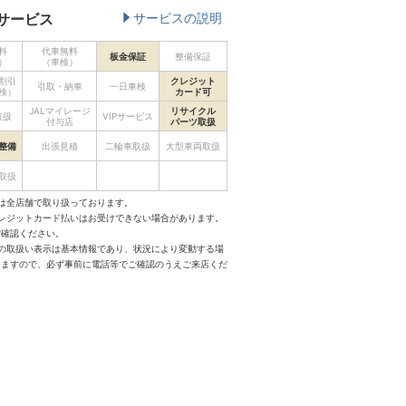
サービス
サービスの説明
料
代車無料
板金保証
整備保証
）
（車検）
割引
クレジット
引取・納車
一日車検
検）
カード可
JALマイレージ
リサイクル
取扱
VIPサービス
付与店
パーツ取扱
整備
出張見積
二輪車取扱
大型車両取扱
取扱
は全店舗で取り扱っております。
クレジットカード払いはお受けできない場合があります。
ご確認ください。
スの取扱い表示は基本情報であり、状況により変動する場
りますので、必ず事前に電話等でご確認のうえご来店くだ