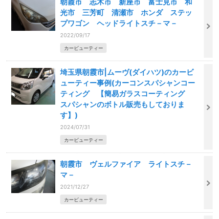
朝霞市 志木市 新座市 富士見市 和
光市 三芳町 清瀬市 ホンダ ステッ
プワゴン ヘッドライトスチ－マ－
2022/09/17
カービューティー
埼玉県朝霞市|ムーヴ(ダイハツ)のカービ
ューティー事例(カーコンスパシャンコー
ティング 【簡易ガラスコーティング
スパシャンのボトル販売もしておりま
す】)
2024/07/31
カービューティー
朝霞市 ヴェルファイア ライトスチ－
マ－
2021/12/27
カービューティー