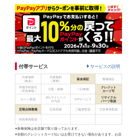
付帯サービス
サービスの説明
代車無料
代車無料
板金保証
整備保証
（板金）
（車検）
早期予約割引
クレジット
引取・納車
一日車検
（早割車検）
カード可
JALマイレージ
リサイクル
ローン取扱
VIPサービス
付与店
パーツ取扱
定期点検整備
出張見積
二輪車取扱
大型車両取扱
特殊車両取扱
※各種保険は全店舗で取り扱っております。
※全額のクレジットカード払いはお受けできない場合があります。お店