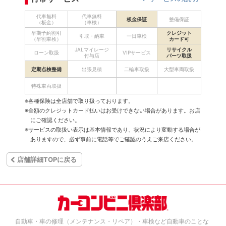
代車無料
代車無料
板金保証
整備保証
（板金）
（車検）
早期予約割引
クレジット
引取・納車
一日車検
（早割車検）
カード可
JALマイレージ
リサイクル
ローン取扱
VIPサービス
付与店
パーツ取扱
定期点検整備
出張見積
二輪車取扱
大型車両取扱
特殊車両取扱
※各種保険は全店舗で取り扱っております。
※全額のクレジットカード払いはお受けできない場合があります。お店
にご確認ください。
※サービスの取扱い表示は基本情報であり、状況により変動する場合が
ありますので、必ず事前に電話等でご確認のうえご来店ください。
店舗詳細TOPに戻る
自動車・車の修理（メンテナンス・リペア）・車検など自動車のことな