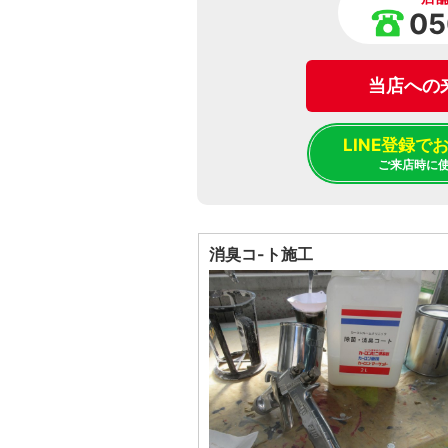
05
当店への
LINE登録
ご来店時に
消臭コ-ト施工