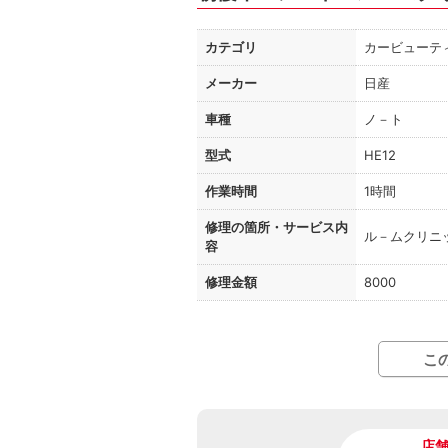
カテゴリ
カービューテ
メーカー
日産
車種
ノ－ト
型式
HE12
作業時間
1時間
修理の箇所・
サービス内
ル－ムクリニ
容
修理金額
8000
こ
店