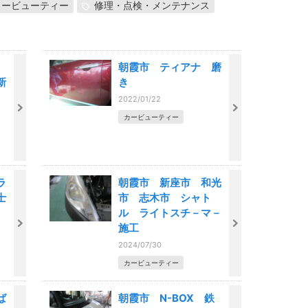
カービューティー
修理・点検・メンテナンス
朝霞市 ティアナ 磨
新
き
リ
2022/01/22
カービューティー
ラ
朝霞市 新座市 和光
士
市 志木市 シャト
ル ライトスチ－マ－
施工
2024/07/30
カービューティー
ば
朝霞市 N-BOX 鉄