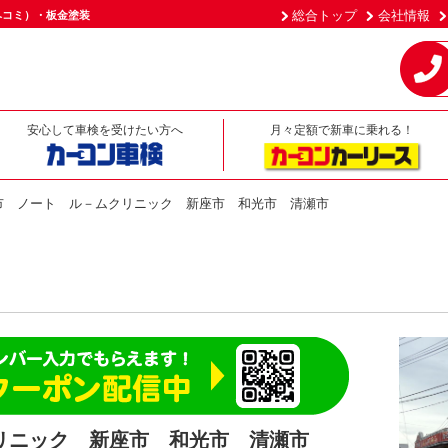
総合トップ
会社情報
ヘコミ）・板金塗装
安心して車検を受けたい方へ
月々定額で新車に乗れる！
市 ノート ル－ムクリニック 新座市 和光市 清瀬市
リニック 新座市 和光市 清瀬市