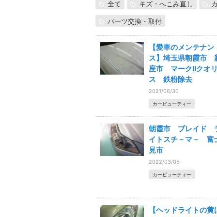
全て
キズ・へこみ直し
パーツ交換・取付
【愛車のメンテナン
ス】埼玉県朝霞市 
座市 マークⅡクオ
ス 鉄粉除去
2021/06/30
カービューティー
朝霞市 ブレイド 
イトスチ－マ－ 富
見市
2022/03/06
カービューティー
【ヘッドライトの黄