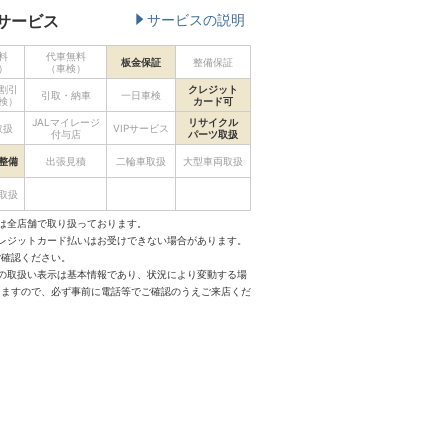
サービス
サービスの説明
料
代車無料
板金保証
整備保証
）
（車検）
割引
クレジット
引取・納車
一日車検
検）
カード可
JALマイレージ
リサイクル
取扱
VIPサービス
付与店
パーツ取扱
整備
出張見積
二輪車取扱
大型車両取扱
取扱
は全店舗で取り扱っております。
クレジットカード払いはお受けできない場合があります。
ご確認ください。
スの取扱い表示は基本情報であり、状況により変動する場
りますので、必ず事前に電話等でご確認のうえご来店くだ