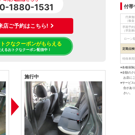
0-1880-1531
付帯
代車無
（板金
来店ご予約はこちら!
早期予約
（早割車
ローン
でおトクなクーポンがもらえる
定期点検
使えるおトクなクーポン配信中！
特殊車両
※各種保険
※全額の
施行中
お店に
※サービ
合があ
さい。