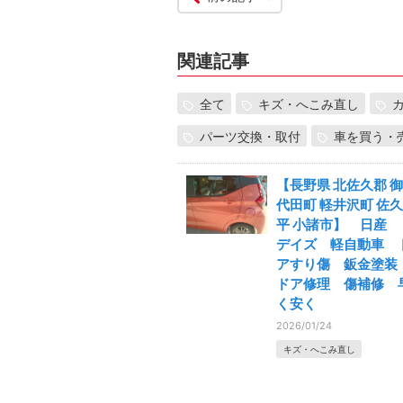
関連記事
全て
キズ・へこみ直し
パーツ交換・取付
車を買う・
【長野県 北佐久郡 御
代田町 軽井沢町 佐久
平 小諸市】 日産
デイズ 軽自動車 
アすり傷 鈑金塗
ドア修理 傷補修 
く安く
2026/01/24
キズ・へこみ直し