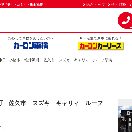
総合トップ
会社情報
修理（傷・ヘコミ）・板金塗装
安心して車検を受けたい方へ
月々定額で新車に乗れる！
田町 小諸市 軽井沢町 佐久市 スズキ キャリィ ルーフ塗装
町 佐久市 スズキ キャリィ ルーフ
直し