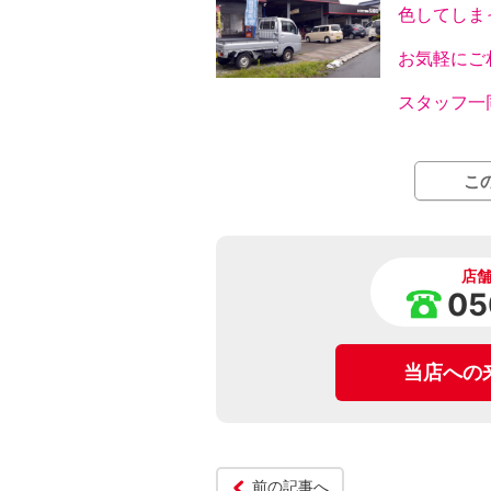
色してしま
お気軽にご
スタッフ一
こ
店
05
当店への
前の記事へ