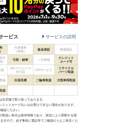
サービス
サービスの説明
料
代車無料
板金保証
整備保証
）
（車検）
割引
クレジット
引取・納車
一日車検
検）
カード可
JALマイレージ
リサイクル
取扱
VIPサービス
付与店
パーツ取扱
整備
出張見積
二輪車取扱
大型車両取扱
取扱
は全店舗で取り扱っております。
クレジットカード払いはお受けできない場合があります。
ご確認ください。
スの取扱い表示は基本情報であり、状況により変動する場
りますので、必ず事前に電話等でご確認のうえご来店くだ