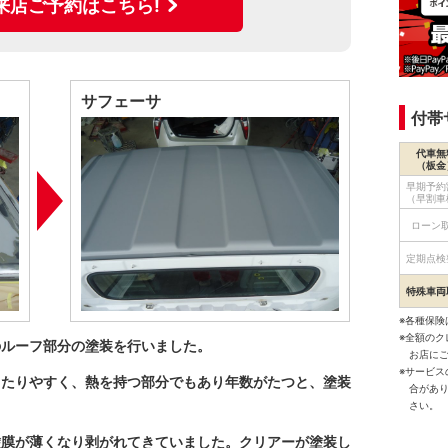
来店ご予約はこちら!
サフェーサ
付帯
代車無
（板金
早期予約
（早割車
ローン
定期点検
特殊車両
※各種保険
※全額の
のルーフ部分の塗装を行いました。
お店に
※サービ
当たりやすく、熱を持つ部分でもあり年数がたつと、塗装
合があ
さい。
塗膜が薄くなり剥がれてきていました。クリアーが塗装し