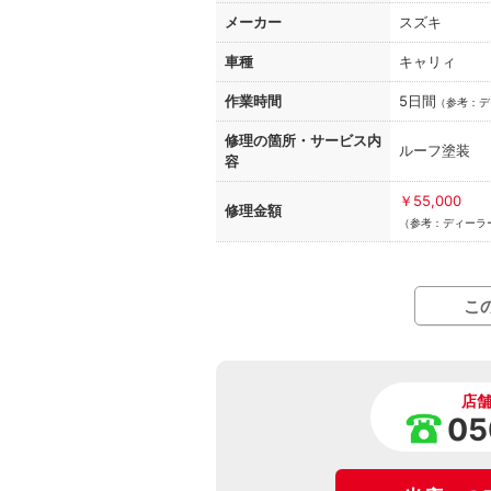
メーカー
スズキ
車種
キャリィ
作業時間
5日間
（
参考：デ
修理の箇所・
サービス内
ルーフ塗装
容
￥55,000
修理金額
（参考：ディーラー
こ
店
05