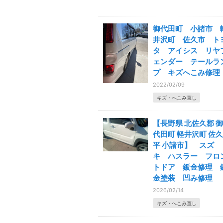
御代田町 小諸市 
井沢町 佐久市 ト
タ アイシス リヤ
ェンダー テールラ
プ キズへこみ修理
2022/02/09
キズ・へこみ直し
【長野県 北佐久郡 御
代田町 軽井沢町 佐久
平 小諸市】 スズ
キ ハスラー フロ
トドア 鈑金修理 
金塗装 凹み修理
2026/02/14
キズ・へこみ直し