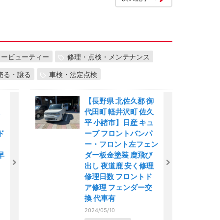
カービューティー
修理・点検・メンテナンス
売る・譲る
車検・法定点検
【長野県 北佐久郡 御
代田町 軽井沢町 佐久
平 小諸市】日産 キュ
ド
ーブ フロントバンパ
装
ー・フロント左フェン
早
ダー板金塗装 鹿飛び
出し 夜道鹿 安く修理
修理日数 フロントド
ア修理 フェンダー交
換 代車有
2024/05/10