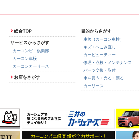
総合TOP
目的からさがす
車検（カーコン車検）
サービスからさがす
キズ・へこみ直し
カーコンビニ倶楽部
カービューティー
カーコン車検
修理・点検・メンテナンス
カーコンカーリース
パーツ交換・取付
お店をさがす
車を買う・売る・譲る
カーリース