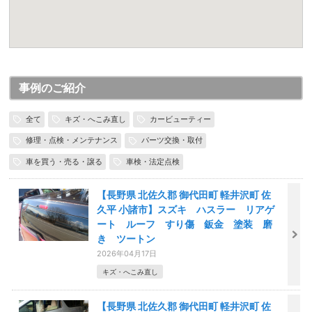
事例のご紹介
全て
キズ・へこみ直し
カービューティー
修理・点検・メンテナンス
パーツ交換・取付
車を買う・売る・譲る
車検・法定点検
【長野県 北佐久郡 御代田町 軽井沢町 佐
久平 小諸市】スズキ ハスラー リアゲ
ート ルーフ すり傷 鈑金 塗装 磨
き ツートン
2026年04月17日
キズ・へこみ直し
【長野県 北佐久郡 御代田町 軽井沢町 佐