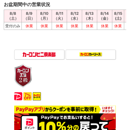
お盆期間中の営業状況
8/8
8/9
8/10
8/11
8/12
8/13
8/14
8/15
8
（土）
（日）
（月）
（火）
（水）
（木）
（金）
(土)
（
受付のみ
休業
休業
休業
休業
休業
休業
休業