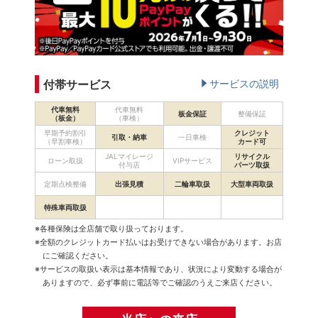
付帯サービス
サービスの説明
代車無料
代車無料
板金保証
整備保証
（板金）
（車検）
早期予約割引
クレジット
引取・納車
一日車検
（早割車検）
カード可
JALマイレージ
リサイクル
ローン取扱
VIPサービス
付与店
パーツ取扱
定期点検整備
出張見積
二輪車取扱
大型車両取扱
特殊車両取扱
※各種保険は全店舗で取り扱っております。
※全額のクレジットカード払いはお受けできない場合があります。お店
にご確認ください。
※サービスの取扱い表示は基本情報であり、状況により変動する場合が
ありますので、必ず事前に電話等でご確認のうえご来店ください。