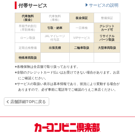
付帯サービス
サービスの説明
代車無料
代車無料
板金保証
整備保証
（板金）
（車検）
早期予約割引
クレジット
引取・納車
一日車検
（早割車検）
カード可
JALマイレージ
リサイクル
ローン取扱
VIPサービス
付与店
パーツ取扱
定期点検整備
出張見積
二輪車取扱
大型車両取扱
特殊車両取扱
※各種保険は全店舗で取り扱っております。
※全額のクレジットカード払いはお受けできない場合があります。お店
にご確認ください。
※サービスの取扱い表示は基本情報であり、状況により変動する場合が
ありますので、必ず事前に電話等でご確認のうえご来店ください。
店舗詳細TOPに戻る