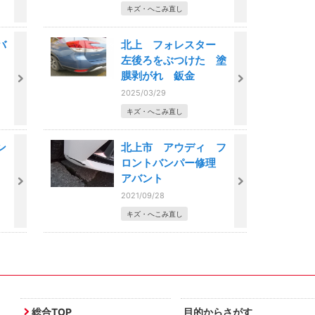
キズ・へこみ直し
バ
北上 フォレスター
左後ろをぶつけた 塗
膜剥がれ 鈑金
2025/03/29
キズ・へこみ直し
ン
北上市 アウディ フ
ロントバンパー修理
アバント
2021/09/28
キズ・へこみ直し
総合TOP
目的からさがす