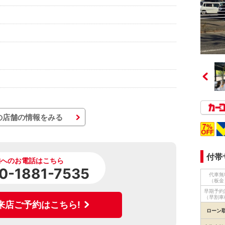
の店舗の情報をみる
付帯
舗へのお電話はこちら
0-1881-7535
代車無
（板金
早期予約
（早割車
来店ご予約はこちら!
ローン