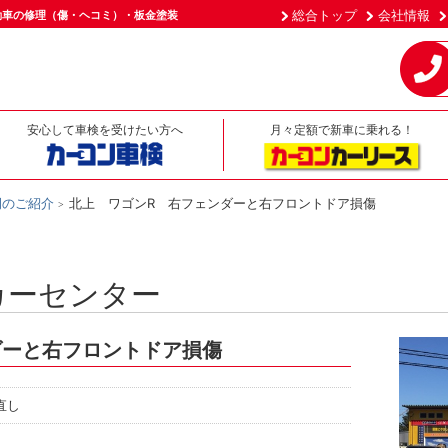
総合トップ
会社情報
動車の修理（傷・ヘコミ）・板金塗装
安心して車検を受けたい方へ
月々定額で新車に乗れる！
例のご紹介
北上 ワゴンR 右フェンダーと右フロントドア損傷
カーセンター
ダーと右フロントドア損傷
直し