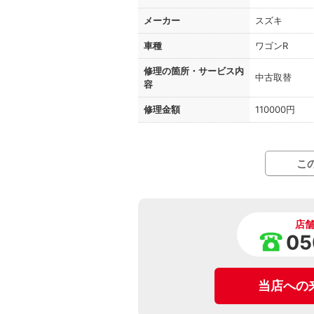
メーカー
スズキ
車種
ワゴンR
修理の箇所・
サービス内
中古取替
容
修理金額
110000円
こ
店
05
当店への