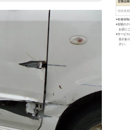
定期点検
特殊車両
※各種保険
※全額の
お店に
※サービ
合があ
さい。