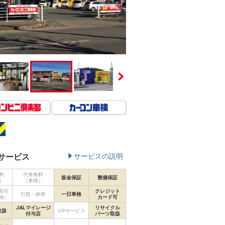
サービス
サービスの説明
料
代車無料
板金保証
整備保証
）
（車検）
割引
クレジット
引取・納車
一日車検
検）
カード可
JALマイレージ
リサイクル
取扱
VIPサービス
付与店
パーツ取扱