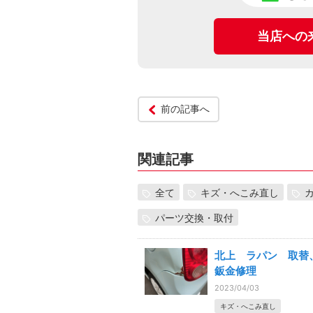
当店への
前の記事へ
関連記事
全て
キズ・へこみ直し
パーツ交換・取付
北上 ラパン 取替
鈑金修理
2023/04/03
キズ・へこみ直し