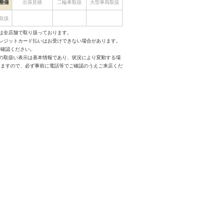
整備
出張見積
二輪車取扱
大型車両取扱
取扱
は全店舗で取り扱っております。
クレジットカード払いはお受けできない場合があります。
ご確認ください。
スの取扱い表示は基本情報であり、状況により変動する場
りますので、必ず事前に電話等でご確認のうえご来店くだ