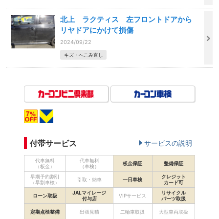
北上 ラクティス 左フロントドアから
リヤドアにかけて損傷
2024/09/22
キズ・へこみ直し
付帯サービス
サービスの説明
代車無料
代車無料
板金保証
整備保証
（板金）
（車検）
早期予約割引
クレジット
引取・納車
一日車検
（早割車検）
カード可
JALマイレージ
リサイクル
ローン取扱
VIPサービス
付与店
パーツ取扱
定期点検整備
出張見積
二輪車取扱
大型車両取扱